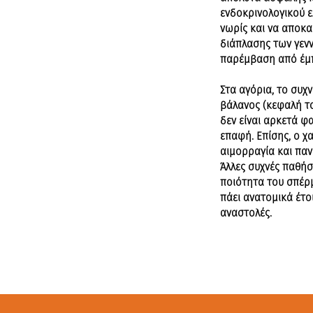
ενδοκρινολογικού ε
νωρίς και να αποκα
διάπλασης των γεν
παρέμβαση από έμπ
Στα αγόρια, το συχ
βάλανος (κεφαλή το
δεν είναι αρκετά φ
επαφή. Επίσης, ο χ
αιμορραγία και παν
Άλλες συχνές παθήσ
ποιότητα του σπέρμ
πάει ανατομικά έτο
αναστολές.