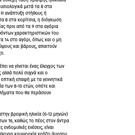
ία συνεχή τάση πρώιμης ηλικιακά
φυσιολογικά μετά τα 8 στα
. Η ανάπτυξη στήθους ή
τα 8 στα κορίτσια, η διόγκωση
ας πριν από τα 9 στα αγόρια
υόντων χαρακτηριστικών του
τα 14 στο αγόρι, όπως και ο μη
ψους και βάρους, απαιτούν
ο.
έπει να γίνεται ένας έλεγχος των
ς αλλά πολύ συχνά και ο
 οπτική επαφή με τα γεννητικά
α των 8-10 ετών, οπότε και
βλήματα που θα περάσουν
στην βρεφική ηλικία (6-12 μηνών)
α των 16, καθώς το πέος στον άντρα
 ενδομυϊκές ενέσεις, είναι
πλευρη κρυψορχία χρήζει άμεσου