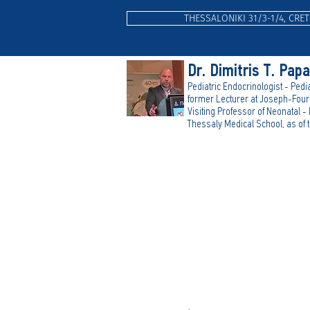
THESSALONIKI 31/3-1/4, CRET
Dr. Dimitris T. Pap
Pediatric Endocrinologist - Pedia
form
er Lecturer at Joseph-Fouri
Visiting Professor of Neonatal -
Thessaly Medical School, as of