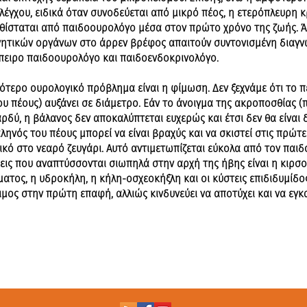
λέγχου, ειδικά όταν συνοδεύεται από μικρό πέος, η ετερόπλευρη κ
θίσταται από παιδοουρολόγο μέσα στον πρώτο χρόνο της ζωής. Άλ
νητικών οργάνων στο άρρεν βρέφος απαιτούν συντονισμένη διαγν
ειρο παιδοουρολόγο και παιδοενδοκρινολόγο.
νότερο ουρολογικό πρόβλημα είναι η φίμωση. Δεν ξεχνάμε ότι το 
υ πέους) αυξάνει σε διάμετρο. Εάν το άνοιγμα της ακροποσθίας (
αρδύ, η βάλανος δεν αποκαλύπτεται ευχερώς και έτσι δεν θα είναι
αληνός του πέους μπορεί να είναι βραχύς και να σκιστεί στις πρώ
ικό στο νεαρό ζευγάρι. Αυτό αντιμετωπίζεται εύκολα από τον παι
εις που αναπτύσσονται σιωπηλά στην αρχή της ήβης είναι η κιρσο
ατος, η υδροκήλη, η κήλη-οσχεοκήξλη και οι κύστεις επιδιδυμίδος
ιμος στην πρώτη επαφή, αλλιώς κινδυνεύει να αποτύχει και να εγ