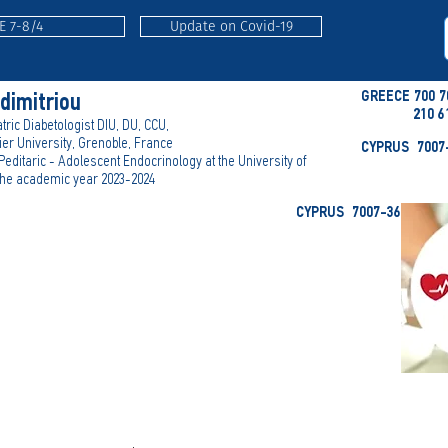
E 7-8/4
Update on Covid-19
GREECE 700 7
adimitriou
210 6
tric Diabetologist DIU, DU, CCU,
er University, Grenoble, France
CYPRUS 7007-
 Peditaric - Adolescent Endocrinology at the University of
 the academic year 2023-2024
CYPRUS 7007-3636 (-E