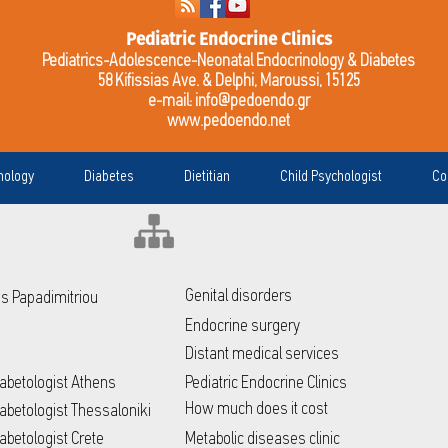
Pediatric Endocrine Clinics
Pediatrics-Adolescence-Neonatal Endocrinology & Diabetes
58 Kifissias Ave. & Delphi, Maroussi, 15125
e-mail:
info@pedoendo.gr
www.pedoendo.net
nology
Diabetes
Dietitian
Child Psychologist
Co
Genital disorders
ris Papadimitriou
Endocrine surgery
Distant medical services
Diabetologist Athens
Pediatric Endocrine Clinics
How much does it cost
Diabetologist Thessaloniki
iabetologist Crete
Metabolic diseases clinic