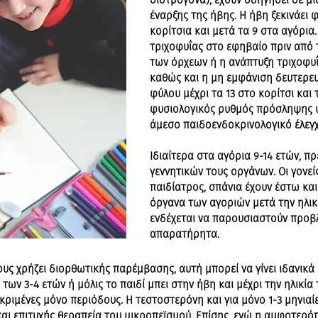
οιστρογόνα), έχουν οδηγήσει σε μ
έναρξης της ήβης. Η ήβη ξεκινάει 
κορίτσια και μετά τα 9 στα αγόρια
τριχοφυΐας στο εφηβαίο πριν από 
των όρχεων ή η ανάπτυξη τριχοφυΐ
καθώς και η μη εμφάνιση δευτερε
φύλου μέχρι τα 13 στο κορίτσι και 
φυσιολογικός ρυθμός πρόσληψης ύ
άμεσο παιδοενδοκρινολογικό έλεγχ
Ιδιαίτερα στα αγόρια 9-14 ετών, πρ
γεννητικών τους οργάνων. Οι γονεί
παιδίατρος, σπάνια έχουν έστω και
όργανα των αγοριών μετά την ηλικί
ενδέχεται να παρουσιαστούν προ
απαρατήρητα.
ους χρήζει διορθωτικής παρέμβασης, αυτή μπορεί να γίνει ιδανικά 
α των 3-4 ετών ή μόλις το παιδί μπει στην ήβη και μέχρι την ηλικί
ριμένες μόνο περιόδους. Η τεστοστερόνη και για μόνο 1-3 μηνιαίες
αι επιτυχής θεραπεία του μικροπεϊσμού. Επίσης, ενώ η αμφοτερό