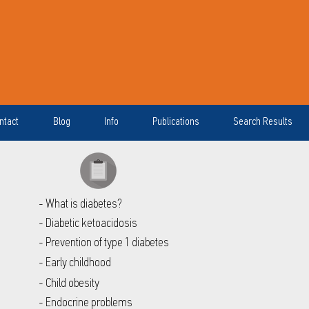
ntact
Blog
Info
Publications
Search Results
- What is diabetes?
- Diabetic ketoacidosis
- Prevention of type 1 diabetes
- Early childhood
- Child obesity
- Endocrine problems