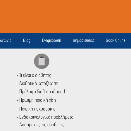
οινωνία
Blog
Ενημέρωση
Δημοσιεύσεις
Book Online
- Τι είναι ο διαβήτης
- Διαβητική κετοξέωση
- Πρόληψη διαβήτη τύπου 1
- Πρώιμη παιδική ήβη
- Παιδική παχυσαρκία
- Ενδοκρινολογικά προβλήματα
- Διαταραχές της εφηβείας