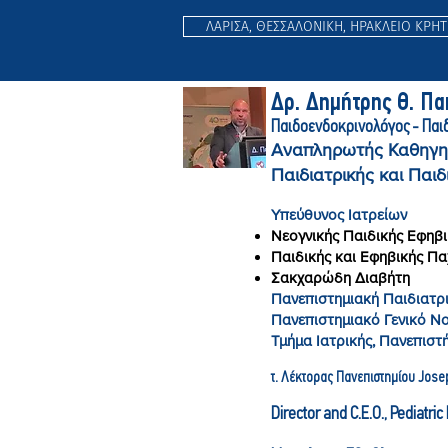
ΛΑΡΙΣΑ, ΘΕΣΣΑΛΟΝΙΚΗ, ΗΡΑΚΛΕΙΟ ΚΡΗ
Δρ. Δημήτρης Θ. Π
Παιδοενδοκρινολόγος - Παι
Αναπληρωτής Καθηγη
Παιδιατρικής και Παιδ
Υπεύθυνος Ιατρείων
Νεογνικής Παιδικής Εφηβι
Παιδικής και Εφηβικής Π
Σακχαρώδη Διαβήτη
Πανεπιστημιακή Παιδιατρι
Πανεπιστημιακό Γενικό Ν
Τμήμα Ιατρικής, Πανεπιστ
τ. Λέκτορας Πανεπιστημίου Jose
Director and C.E.O., Pediatri