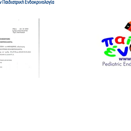
ν Παιδιατρική Ενδοκρινολογία