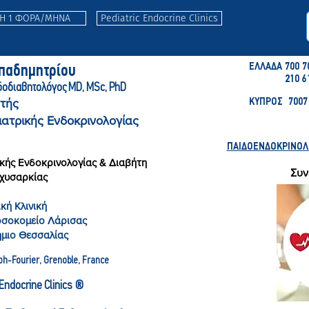
ΤΗ 1 ΦΟΡΑ/ΜΗΝΑ
Pediatric Endocrine Clinics
ΕΛΛΑΔΑ 700 7
απαδημητρ
ίου
210 6
δοδιαβητολόγ
ος MD, MSc, PhD
τής
ΚΥΠΡΟΣ 7007 
ιατρικής Ενδοκρινολογίας
ΠΑΙΔΟΕΝΔΟΚΡΙΝΟΛΟΓ
κής Ενδοκρινολογίας & Διαβήτη
Συν
αχυσαρκίας
κή Κλινική
οσοκομείο Λάρισας
ήμιο Θεσσαλίας
ph-Fourier, Gre
noble, France
c Endocrine Clinics ®