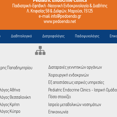
Pediatric Endocrine Clinics
Παιδιατρική-Εφηβική -Νεογνική Ενδοκρινολογία & Διαβήτης
Λ. Κηφισίας 58 & Δελφών, Μαρούσι, 15125
e-mail:
info@pedoendo.gr
www.pedoendo.net
ό
Διαβητολογικό
Διατροφολόγος
Παιδοψυχολόγος
Επικ
Διαταραχές γεννητικών οργάνων
μήτρης Παπαδημητρίου
Χειρουργική ενδοκρινών
Εξ αποστάσεως ιατρικές υπηρεσίες
ολόγος Αθήνα
Pediatric Endocrine Clinics - Ιατρική Ομάδα
Πόσο στοιχίζει
ολόγος Θεσσαλονίκη
λόγος Κρήτη
Ιατρείο μεταβολικών νοσημάτων
ολόγος Κύπρο
Επικοινωνία