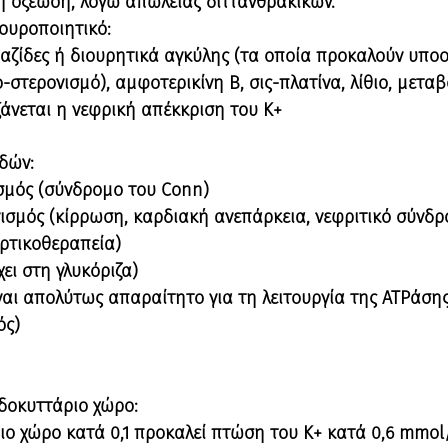
ή οξέωση, λόγω απώλειας διττανθρακικών.
ουροποιητικό:
ιαζίδες ή διουρητικά αγκύλης (τα οποία προκαλούν υποο
στερονισμό), αμφοτερικίνη Β, σις-πλατίνα, λίθιο, μετ
ξάνεται η νεφρική απέκκριση του Κ+
δών:
μός (σύνδρομο του Conn)
σμός (κίρρωση, καρδιακή ανεπάρκεια, νεφριτικό σύνδ
ορτικοθεραπεία)
ει στη γλυκόριζα)
ίναι απολύτως απαραίτητο για τη λειτουργία της ATPάση
ός)
νδοκυττάριο χώρο:
ιο χώρο κατά 0,1 προκαλεί πτώση του Κ+ κατά 0,6 mmol