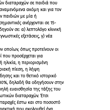
κών διαταραχών σε παιδιά που
 αναμενόμενα ακόμη και για τον
ν παιδιών με μία ή
σημαντικές ανέρχονται σε 15-
δηγούν σε: α) λεπτολόγο κλινική
νωστικές εξετάσεις, γ) νέα
ων οποίων, όπως προτείνουν οι
ί που προσέρχεται για
ή ηλικία, η περιορισμένη
ριακή πίεση, η λήψη
δησης και το θετικό ιστορικό
-30%, δηλαδή θα οδηγήσουν στην
ψηλή ευαισθησία της τάξης του
λυτικών διαταραχών. Έτσι
αταραχές έστω και στο ποσοστό
πρακτική που ακολουθεί ένα