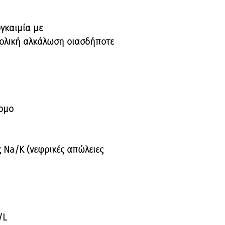
γκαιμία με
αβολική αλκάλωση οιασδήποτε
ρομο
ς Na/K (νεφρικές απώλειες
/L