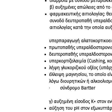
διάρροια με συνοδό μεταβολικ
β) αυξημένες απώλειες από το 
φαρμακευτικής αιτιολογίας: θε
συνοδό δευτεροπαθή υπεραλδο-
αιτιολογίας κατά την οποία αυ
υπερπαραγωγή αλατοκορτικοει
πρωτοπαθής υπεραλδοστερονισ
δευτεροπαθής υπεραλδοστερονι
υπερκορτιζολαιμία (Cushing, κ
λήψη γλυκοριζικού οξέος (υπάρχ
έλλειψη μαγνησίου, το οποίο ε
λόγω διουρητικών ή αλκοολισμ
· σύνδρομο Bartter
γ) αυξημένη είσοδος Κ+ στον ε
αύξηση του pH στον εξωκυττάρ