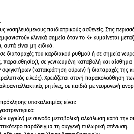
.
ους νοσηλευόμενους παιδιατρικούς ασθενείς. Στις περισσ
φανιστούν κλινικά σημεία όταν το Κ+ κυμαίνεται μεταξ
αυτά είναι μη ειδικά.
 σε διαταραχές του καρδιακού ρυθμού ή σε σημεία νευρ
ς, παραισθησίες), σε γενικευμένη καταβολή και αίσθημα
ν σφιγκτήρων (κατακράτηση ούρων) ή διαταραχές της κι
αλυτικός ειλεός). Χρειάζεται στενή παρακολούθηση των
λιοανταλλακτικές ρητίνες, σε παιδιά με νευρογενή ανορ
 πρόκλησης υποκαλιαιμίας είναι:
γαστρεντερικό:
ών υγρών) με συνοδό μεταβολική αλκάλωση κατά την ο
ιστικότερο παράδειγμα τη συγγενή πυλωρική στένωση.