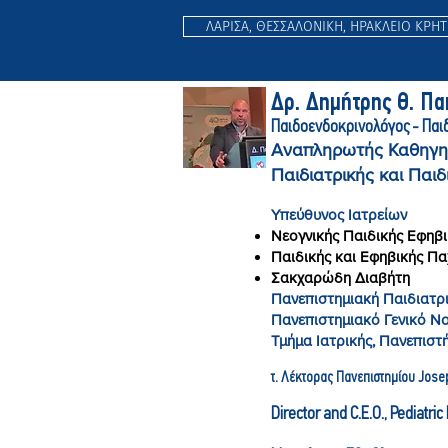
ΛΑΡΙΣΑ, ΘΕΣΣΑΛΟΝΙΚΗ, ΗΡΑΚΛΕΙΟ ΚΡΗ
Δρ. Δημήτρης Θ. Π
Παιδοενδοκρινολόγος - Παι
Αναπληρωτής Καθηγη
Παιδιατρικής και Παιδ
Υπεύθυνος Ιατρείων
Νεογνικής Παιδικής Εφηβι
Παιδικής και Εφηβικής Π
Σακχαρώδη Διαβήτη
Πανεπιστημιακή Παιδιατρι
Πανεπιστημιακό Γενικό Ν
Τμήμα Ιατρικής, Πανεπιστ
τ. Λέκτορας Πανεπιστημίου Jose
Director and C.E.O., Pediatri