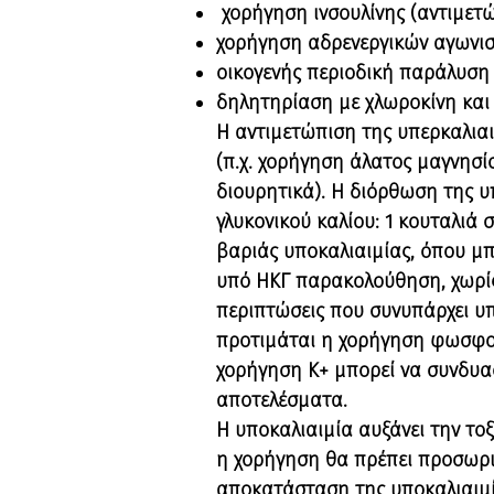
χορήγηση ινσουλίνης (αντιμετ
χορήγηση αδρενεργικών αγωνι
οικογενής περιοδική παράλυση
δηλητηρίαση με χλωροκίνη και
Η αντιμετώπιση της υπερκαλιαι
(π.χ. χορήγηση άλατος μαγνησ
διουρητικά). Η διόρθωση της υ
γλυκονικού καλίου: 1 κουταλιά σ
βαριάς υποκαλιαιμίας, όπου μπ
υπό ΗΚΓ παρακολούθηση, χωρίς 
περιπτώσεις που συνυπάρχει υ
προτιμάται η χορήγηση φωσφορικ
χορήγηση Κ+ μπορεί να συνδυασ
αποτελέσματα.
Η υποκαλιαιμία αυξάνει την τοξ
η χορήγηση θα πρέπει προσωριν
αποκατάσταση της υποκαλιαιμί