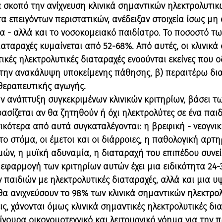
ε σκοπό την ανίχνευση κλινικά σημαντικών ηλεκτρολυτι
α επειγόντων περιστατικών, ανέδειξαν στοιχεία ίσως μη
τα - αλλά και το νοσοκομειακό παιδίατρο. Το ποσοστό τω
αταραχές κυμαίνεται από 52-68%. Από αυτές, οι κλινικά 
ικές ηλεκτρολυτικές διαταραχές ενοούνται εκείνες που ο
την ανακάλυψη υποκείμενης πάθησης, β) περαιτέρω διαγ
θεραπευτικής αγωγής.
ην ανάπτυξη συγκεκριμένων κλινικών κριτηρίων, βάσει τ
ασίζεται αν θα ζητηθούν ή όχι ηλεκτρολύτες σε ένα παιδ
ικότερα από αυτά συγκαταλέγονται: η βρεφική - νεογνικ
 στόμα, οι έμετοι και οι διάρροιες, η παθολογική αρτη
μών, η μυϊκή αδυναμία, η διαταραχή του επιπέδου συνεί
 εφαρμογή των κριτηρίων αυτών έχει μια ειδικότητα 24
 παιδιών με ηλεκτρολυτικές διαταραχές, αλλά και μια υ
 θα ανιχνεύσουν το 98% των κλινικά σημαντικών ηλεκτρο
ς, χάνονται όμως κλινικά σημαντικές ηλεκτρολυτικές δι
σίγουρα οικονομοτεχνικό και λειτουργικό νόημα για την 