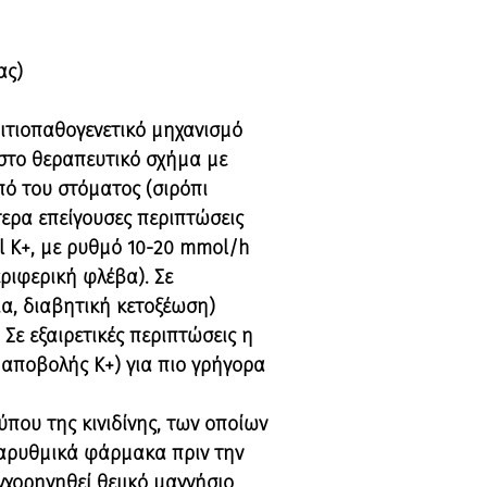
ας)
ιτιοπαθογενετικό μηχανισμό
στο θεραπευτικό σχήμα με
πό του στόματος (σιρόπι
ίτερα επείγουσες περιπτώσεις
l K+, με ρυθμό 10-20 mmol/h
ριφερική φλέβα). Σε
α, διαβητική κετοξέωση)
Σε εξαιρετικές περιπτώσεις η
 αποβολής Κ+) για πιο γρήγορα
ύπου της κινιδίνης, των οποίων
τιαρυθμικά φάρμακα πριν την
χορηγηθεί θειικό μαγνήσιο