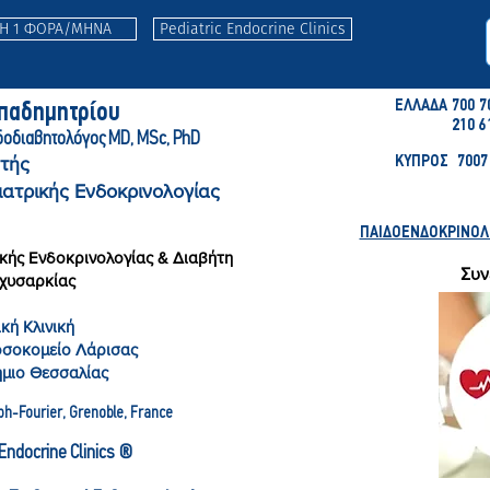
ΤΗ 1 ΦΟΡΑ/ΜΗΝΑ
Pediatric Endocrine Clinics
ΕΛΛΑΔΑ 700 7
απαδημητρ
ίου
210 6
δοδιαβητολόγ
ος MD, MSc, PhD
τής
ΚΥΠΡΟΣ 7007 
ιατρικής Ενδοκρινολογίας
ΠΑΙΔΟΕΝΔΟΚΡΙΝΟΛΟΓ
κής Ενδοκρινολογίας & Διαβήτη
Συν
αχυσαρκίας
κή Κλινική
οσοκομείο Λάρισας
ήμιο Θεσσαλίας
ph-Fourier, Gre
noble, France
c Endocrine Clinics ®