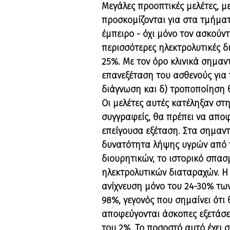
Μεγάλες προοπτικές μελέτες, μ
προσκομίζονται για στα τμήματ
έμπειρο - όχι μόνο τον ασκούν
περισσότερες ηλεκτρολυτικές δι
25%. Με τον όρο κλινικά σημαντ
επανεξέταση του ασθενούς για 
διάγνωση και δ) τροποποίηση 
Οι μελέτες αυτές κατέληξαν στ
συγγραφείς, θα πρέπει να αποφ
επείγουσα εξέταση. Στα σημαντ
δυνατότητα λήψης υγρών από το
διουρητικών, το ιστορικό σπασ
ηλεκτρολυτικών διαταραχών. Η
ανίχνευση μόνο του 24-30% των
98%, γεγονός που σημαίνει ότι
αποφεύγονται άσκοπες εξετάσει
του 2%. Το ποσοστό αυτό έχει 