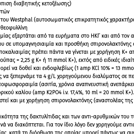
ώπιση διαβητικής κετοξέωσης)
στών
 του Westphal (αυτοσωματικός επικρατητικός χαρακτήρ
 θεοφυλλίνη
μίας εξαρτάται από τα ευρήματα στο ΗΚΓ και από τον α
ίου σε υπομαγνησιαιμία και προσθήκη σπιρονολακτόνης 
ποκαλιαιμίας πρέπει πάντα να γίνεται με χορήγηση Κ+ α
ούπας = 2,25 g K+ ή 11 mmol K+), εκτός από ειδικές ιδια
ορεί να δοθεί και ενδοφλεβίως (1 amp KCl 10% = 13 mmo
να ξεπερνάμε τα 4 g/L χορηγούμενου διαλύματος σε πε
ποφωσφοραιμία (ασιτία, χρόνια αναπνευστική ανεπάρκει
ού καλίου (amp Κ2PO4 i.v. 17,4%, 10 ml = 20 mmol K+). 
τεί και με χορήγηση σπιρονολακτόνης (αναστολέας της
ικότητα της δακτυλίτιδας και των αντι-αρυθμικών του τ
ά να διακόπτεται. Για τον ίδιο λόγο δεν χορηγούμε αν
ας, κατά τη διόρθωση της οποίας μπορεί πάντως να συν