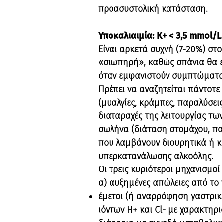
προασυστολική κατάσταση.
Υποκαλιαιμία: Κ+ < 3,5 mmol/L
Είναι αρκετά συχνή (7-20%) στ
«σιωπηρή», καθώς σπάνια θα εμ
όταν εμφανιστούν συμπτώματα, 
Πρέπει να αναζητείται πάντοτε
(μυαλγίες, κράμπες, παραλύσει
διαταραχές της λειτουργίας τω
σωλήνα (διάταση στομάχου, παρ
που λαμβάνουν διουρητικά ή κα
υπερκατανάλωσης αλκοόλης.
Οι τρεις κυριότεροι μηχανισμοί
α) αυξημένες απώλειες από το 
έμετοι (ή αναρρόφηση γαστρικ
ιόντων Η+ και Cl- με χαρακτηρ