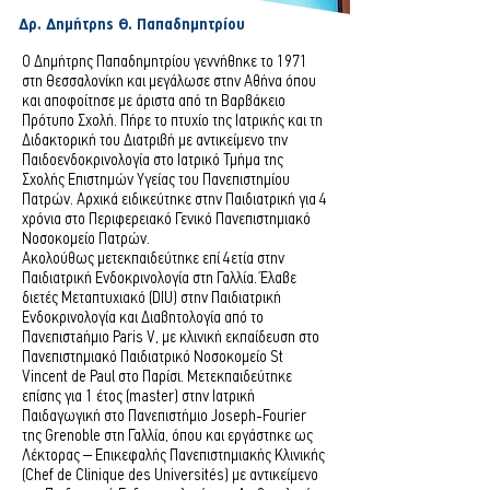
Δρ. Δημήτρης Θ. Παπαδημητρίου
Ο Δημήτρης Παπαδημητρίου γεννήθηκε το 1971
στη Θεσσαλονίκη και μεγάλωσε στην Αθήνα όπου
και αποφοίτησε με άριστα από τη Βαρβάκειο
Πρότυπο Σχολή. Πήρε το πτυχίο της Ιατρικής και τη
Διδακτορική του Διατριβή με αντικείμενο την
Παιδοενδοκρινολογία στο Ιατρικό Τμήμα της
Σχολής Επιστημών Υγείας του Πανεπιστημίου
Πατρών. Αρχικά ειδικεύτηκε στην Παιδιατρική για 4
χρόνια στο Περιφερειακό Γενικό Πανεπιστημιακό
Νοσοκομείο Πατρών.
Ακολούθως μετεκπαιδεύτηκε επί 4ετία στην
Παιδιατρική Ενδοκρινολογία στη Γαλλία. Έλαβε
διετές Μεταπτυχιακό (DIU) στην Παιδιατρική
Ενδοκρινολογία και Διαβητολογία από το
Πανεπιστaήμιο Paris V, με κλινική εκπαίδευση στο
Πανεπιστημιακό Παιδιατρικό Νοσοκομείο St
Vincent de Paul στο Παρίσι. Μετεκπαιδεύτηκε
επίσης για 1 έτος (master) στην Ιατρική
Παιδαγωγική στο Πανεπιστήμιο Joseph-Fourier
της Grenoble στη Γαλλία, όπου και εργάστηκε ως
Λέκτορας – Επικεφαλής Πανεπιστημιακής Κλινικής
(Chef de Clinique des Universités) με αντικείμενο