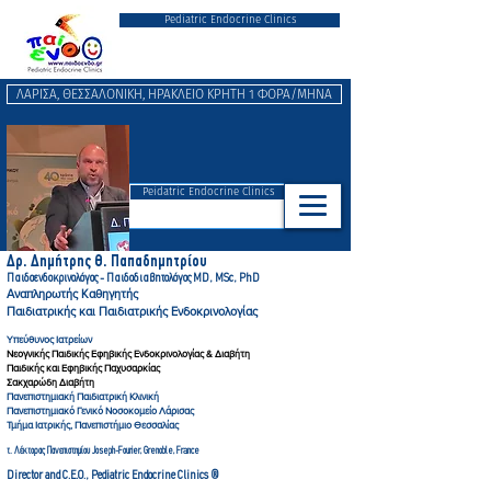
Pediatric Endocrine Clinics
ΛΑΡΙΣΑ, ΘΕΣΣΑΛΟΝΙΚΗ, ΗΡΑΚΛΕΙΟ ΚΡΗΤΗ 1 ΦΟΡΑ/ΜΗΝΑ
Peidatric Endocrine Clinics
Δρ. Δημήτρης Θ. Παπαδημητρ
ίου
Παιδοενδοκρινολόγος - Παιδοδιαβητολόγ
ος MD, MSc, PhD
Αναπληρωτής Καθηγητής
Παιδιατρικής και Παιδιατρικής Ενδοκρινολογίας
Υπεύθυνος Ιατρείων
Νεογνικής Παιδικής Εφηβικής Ενδοκρινολογίας & Διαβήτη
Παιδικής και Εφηβικής Παχυσαρκίας
Σακχαρώδη Διαβήτη
Πανεπιστημιακή Παιδιατρική Κλινική
Πανεπιστημιακό Γενικό Νοσοκομείο Λάρισας
Τμήμα Ιατρικής, Πανεπιστήμιο Θεσσαλίας
τ. Λέκτορας Πανεπιστημίου Joseph-Fourier, Gre
noble, France
Director and C.E.O., Pediatric Endocrine Clinics ®