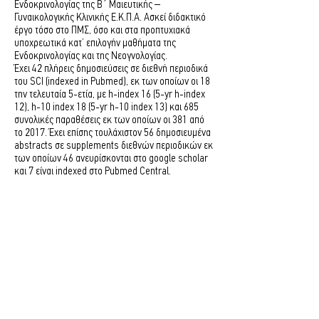
Ενδοκρινολογίας της Β΄ Μαιευτικής –
Γυναικολογικής Κλινικής Ε.Κ.Π.Α. Ασκεί διδακτικό
έργο τόσο στο ΠΜΣ, όσο και στα προπτυχιακά
υποχρεωτικά κατ’ επιλογήν μαθήματα της
Ενδοκρινολογίας και της Νεογνολογίας.
Έχει 42 πλήρεις δημοσιεύσεις σε διεθνή περιοδικά
του SCI (indexed in Pubmed), εκ των οποίων οι 18
την τελευταία 5-ετία, με h-index 16 (5-yr h-index
12), h-10 index 18 (5-yr h-10 index 13) και 685
συνολικές παραθέσεις εκ των οποίων οι 381 από
το 2017. Έχει επίσης τουλάχιστον 56 δημοσιευμένα
abstracts σε supplements διεθνών περιοδικών εκ
των οποίων 46 ανευρίσκονται στο google scholar
και 7 είναι indexed στο Pubmed Central.