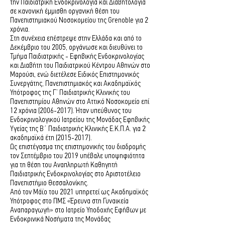
την Παιδιατρική Ενδοκρινολογία και Διαβητολογία
σε κανονική έμμισθη οργανική θέση του
Πανεπιστημιακού Νοσοκομείου της Grenoble για 2
χρόνια.
Στη συνέχεια επέστρεψε στην Ελλάδα και από το
Δεκέμβριο του 2005, οργάνωσε και διευθύνει το
Τμήμα Παιδιατρικής - Εφηβικής Ενδοκρινολογίας
και Διαβήτη του Παιδιατρικού Κέντρου Αθηνών στο
Μαρούσι, ενώ διετέλεσε Ειδικός Επιστημονικός
Συνεργάτης, Πανεπιστημιακός και Ακαδημαϊκός
Υπότροφος της Γ’ Παιδιατρικής Κλινικής του
Πανεπιστημίου Αθηνών στο Αττικό Νοσοκομείο επί
12 χρόνια
(2006-2017)
. Ήταν υπεύθυνος του
Ενδοκρινολογικού Ιατρείου της Μονάδας Εφηβικής
Υγείας της Β΄ Παιδιατρικής Κλινικής Ε.Κ.Π.Α. για 2
ακαδημαϊκά έτη
(2015-2017)
.
Ως επιστέγασμα της επιστημονικής του διαδρομής
τον Σεπτέμβριο του 2019 υπέβαλε υποψηφιότητα
για τη θέση του Αναπληρωτή Καθηγητή
Παιδιατρικής Ενδοκρινολογίας στο Αριστοτέλειο
Πανεπιστήμιο Θεσσαλονίκης.
Από τον Μάϊο του 2021 υπηρετεί ως Ακαδημαϊκός
Υπότροφος στο ΠΜΣ «Έρευνα στη Γυναικεία
Αναπαραγωγή» στο Ιατρείο Υποδοχής Εφήβων με
Ενδοκρινικά Νοσήματα της Μονάδας