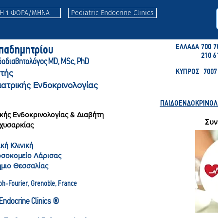
ΤΗ 1 ΦΟΡΑ/ΜΗΝΑ
Pediatric Endocrine Clinics
ΕΛΛΑΔΑ 700 7
απαδημητρ
ίου
210 6
δοδιαβητολόγ
ος MD, MSc, PhD
τής
ΚΥΠΡΟΣ 7007 
ιατρικής Ενδοκρινολογίας
ΠΑΙΔΟΕΝΔΟΚΡΙΝΟΛΟΓ
κής Ενδοκρινολογίας & Διαβήτη
Συν
αχυσαρκίας
κή Κλινική
οσοκομείο Λάρισας
ήμιο Θεσσαλίας
ph-Fourier, Gre
noble, France
c Endocrine Clinics ®