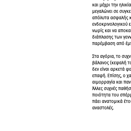
και μέχρι την ηλικί
μεγαλώνει σε συγκεκ
απόλυτα ασφαλής κ
ενδοκρινολογικού ε
νωρίς και να αποκα
διάπλασης των γεν
παρέμβαση από έμπ
Στα αγόρια, το συχ
βάλανος (κεφαλή το
δεν είναι αρκετά φ
επαφή. Επίσης, ο χ
αιμορραγία και παν
Άλλες συχνές παθήσ
ποιότητα του σπέρμ
πάει ανατομικά έτο
αναστολές.