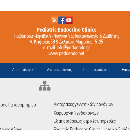
Pediatric Endocrine Clinics
Παιδιατρική-Εφηβική -Νεογνική Ενδοκρινολογία & Διαβήτης
Λ. Κηφισίας 58 & Δελφών, Μαρούσι, 15125
e-mail:
info@pedoendo.gr
www.pedoendo.net
ό
Διαβητολογικό
Διατροφολόγος
Παιδοψυχολόγος
Επικ
Διαταραχές γεννητικών οργάνων
μήτρης Παπαδημητρίου
Χειρουργική ενδοκρινών
Εξ αποστάσεως ιατρικές υπηρεσίες
ολόγος Αθήνα
Pediatric Endocrine Clinics - Ιατρική Ομάδα