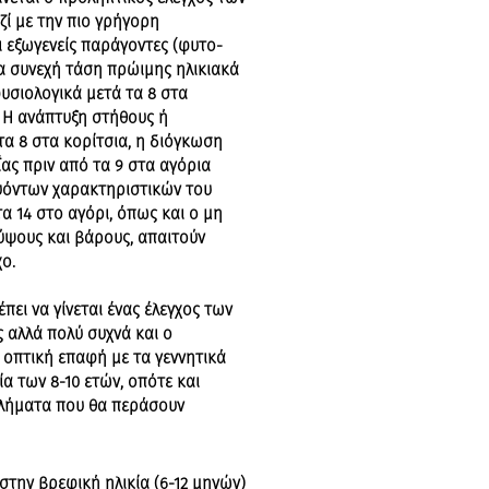
ζί με την πιο γρήγορη
 εξωγενείς παράγοντες (φυτο-
ία συνεχή τάση πρώιμης ηλικιακά
φυσιολογικά μετά τα 8 στα
. Η ανάπτυξη στήθους ή
τα 8 στα κορίτσια, η διόγκωση
ας πριν από τα 9 στα αγόρια
υόντων χαρακτηριστικών του
τα 14 στο αγόρι, όπως και ο μη
ψους και βάρους, απαιτούν
ο.
έπει να γίνεται ένας έλεγχος των
ς αλλά πολύ συχνά και ο
 οπτική επαφή με τα γεννητικά
α των 8-10 ετών, οπότε και
βλήματα που θα περάσουν
στην βρεφική ηλικία (6-12 μηνών)