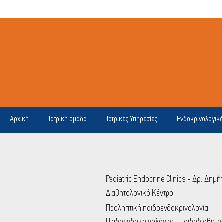
Αρχική
Ιατρική ομάδα
Ιατρικές Υπηρεσίες
Ενδοκρινολογικ
Pediatric Endocrine Clinics - Δρ. Δη
Διαβητολογικό Κέντρο
Προληπτική παιδοενδοκρινολογία
Παιδοενδοκρινολόγος - Παιδοδιαβητ