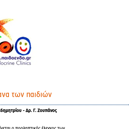
γανα των παιδιών
αδημητρίου - Δρ. Γ. Ζουπάνος
ίνεται ο προληπτικός έλεγχος των