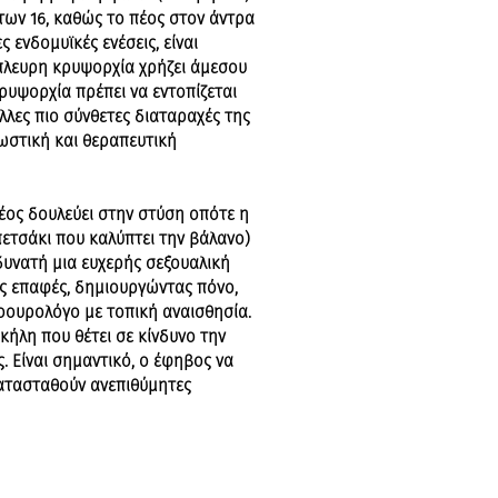
α των 16, καθώς το πέος στον άντρα
 ενδομυϊκές ενέσεις, είναι
πλευρη κρυψορχία χρήζει άμεσου
ρυψορχία πρέπει να εντοπίζεται
λες πιο σύνθετες διαταραχές της
ωστική και θεραπευτική
πέος δουλεύει στην στύση οπότε η
πετσάκι που καλύπτει την βάλανο)
 δυνατή μια ευχερής σεξουαλική
τες επαφές, δημιουργώντας πόνο,
δοουρολόγο με τοπική αναισθησία.
κήλη που θέτει σε κίνδυνο την
. Είναι σημαντικό, ο έφηβος να
κατασταθούν ανεπιθύμητες