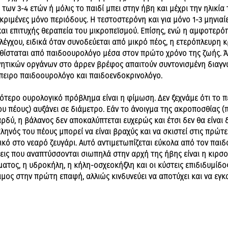
α των 3-4 ετών ή μόλις το παιδί μπει στην ήβη και μέχρι την ηλικί
ριμένες μόνο περιόδους. Η τεστοστερόνη και για μόνο 1-3 μηνιαίες
αι επιτυχής θεραπεία του μικροπεϊσμού. Επίσης, ενώ η αμφοτερό
λέγχου, ειδικά όταν συνοδεύεται από μικρό πέος, η ετερόπλευρη κ
θίσταται από παιδοουρολόγο μέσα στον πρώτο χρόνο της ζωής. Άλ
νητικών οργάνων στο άρρεν βρέφος απαιτούν συντονισμένη διαγν
ειρο παιδοουρολόγο και παιδοενδοκρινολόγο.
νότερο ουρολογικό πρόβλημα είναι η φίμωση. Δεν ξεχνάμε ότι το 
υ πέους) αυξάνει σε διάμετρο. Εάν το άνοιγμα της ακροποσθίας (
αρδύ, η βάλανος δεν αποκαλύπτεται ευχερώς και έτσι δεν θα είναι
αληνός του πέους μπορεί να είναι βραχύς και να σκιστεί στις πρώ
ικό στο νεαρό ζευγάρι. Αυτό αντιμετωπίζεται εύκολα από τον παι
εις που αναπτύσσονται σιωπηλά στην αρχή της ήβης είναι η κιρσο
ατος, η υδροκήλη, η κήλη-οσχεοκήξλη και οι κύστεις επιδιδυμίδος
ιμος στην πρώτη επαφή, αλλιώς κινδυνεύει να αποτύχει και να εγ