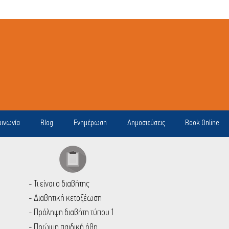
οινωνία
Blog
Ενημέρωση
Δημοσιεύσεις
Book Online
- Τι είναι ο διαβήτης
- Διαβητική κετοξέωση
- Πρόληψη διαβήτη τύπου 1
- Πρώιμη παιδική ήβη