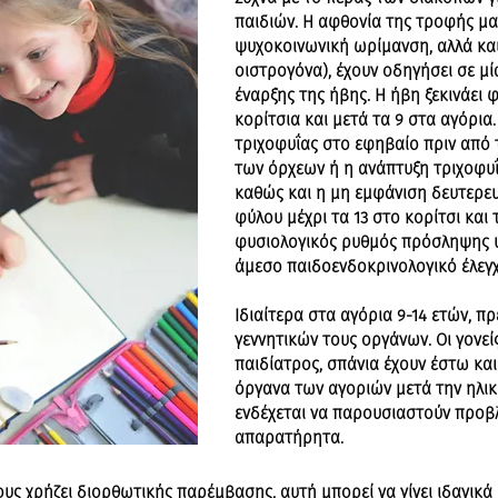
παιδιών. Η αφθονία της τροφής μα
ψυχοκοινωνική ωρίμανση, αλλά και
οιστρογόνα), έχουν οδηγήσει σε μ
έναρξης της ήβης. Η ήβη ξεκινάει 
κορίτσια και μετά τα 9 στα αγόρια
τριχοφυΐας στο εφηβαίο πριν από 
των όρχεων ή η ανάπτυξη τριχοφυΐ
καθώς και η μη εμφάνιση δευτερε
φύλου μέχρι τα 13 στο κορίτσι και 
φυσιολογικός ρυθμός πρόσληψης ύ
άμεσο παιδοενδοκρινολογικό έλεγχ
Ιδιαίτερα στα αγόρια 9-14 ετών, πρ
γεννητικών τους οργάνων. Οι γονεί
παιδίατρος, σπάνια έχουν έστω και
όργανα των αγοριών μετά την ηλικί
ενδέχεται να παρουσιαστούν προ
απαρατήρητα.
ους χρήζει διορθωτικής παρέμβασης, αυτή μπορεί να γίνει ιδανικά 