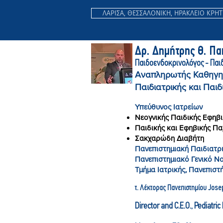
ΛΑΡΙΣΑ, ΘΕΣΣΑΛΟΝΙΚΗ, ΗΡΑΚΛΕΙΟ ΚΡΗ
Δρ. Δημήτρης Θ. Π
Παιδοενδοκρινολόγος - Παι
Αναπληρωτής Καθηγη
Παιδιατρικής και Παιδ
Υπεύθυνος Ιατρείων
Νεογνικής Παιδικής Εφηβι
Παιδικής και Εφηβικής Π
Σακχαρώδη Διαβήτη
Πανεπιστημιακή Παιδιατρι
Πανεπιστημιακό Γενικό Ν
Τμήμα Ιατρικής, Πανεπιστ
τ. Λέκτορας Πανεπιστημίου Jose
Director and C.E.O., Pediatri