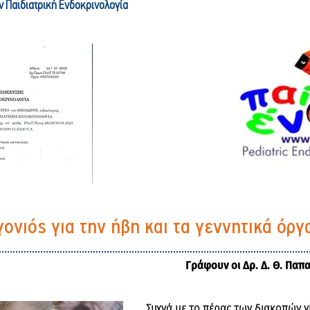
ν Παιδιατρική Ενδοκρινολογία
γονιός για την ήβη και τα γεννητικά όρ
Γράφουν οι Δρ. Δ. Θ. Παπ
Συχνά με το πέρας των διακοπών γ