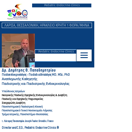
Pediatric Endocrine Clinics
ΛΑΡΙΣΑ, ΘΕΣΣΑΛΟΝΙΚΗ, ΗΡΑΚΛΕΙΟ ΚΡΗΤΗ 1 ΦΟΡΑ/ΜΗΝΑ
Peidatric Endocrine Clinics
Δρ. Δημήτρης Θ. Παπαδημητρ
ίου
Παιδοενδοκρινολόγος - Παιδοδιαβητολόγ
ος MD, MSc, PhD
Αναπληρωτής Καθηγητής
Παιδιατρικής και Παιδιατρικής Ενδοκρινολογίας
Υπεύθυνος Ιατρείων
Νεογνικής Παιδικής Εφηβικής Ενδοκρινολογίας & Διαβήτη
Παιδικής και Εφηβικής Παχυσαρκίας
Σακχαρώδη Διαβήτη
Πανεπιστημιακή Παιδιατρική Κλινική
Πανεπιστημιακό Γενικό Νοσοκομείο Λάρισας
Τμήμα Ιατρικής, Πανεπιστήμιο Θεσσαλίας
τ. Λέκτορας Πανεπιστημίου Joseph-Fourier, Gre
noble, France
Director and C.E.O., Pediatric Endocrine Clinics ®