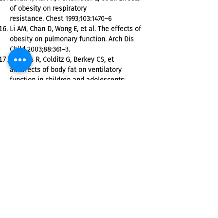
of obesity on respiratory
resistance. Chest 1993;103:1470–6
Li AM, Chan D, Wong E, et al. The effects of
obesity on pulmonary function. Arch Dis
Child 2003;88:361–3.
Lazarus R, Colditz G, Berkey CS, et
al. Effects of body fat on ventilatory
function in children and adolescents:
cross-sectional findings from a random
population sample of school
children. Pediatr Pulmonol 1997;24:187–94
Schachter LM, Peat JK, Salome CM 2003
Asthma and atopy in overweight children.
Thorax 58:1031–1035
Mannino DM, Homa DM, Pertowski CA,
Ashizawa A, Nixon LL, Johnson CA, Ball LB,
Jack E, Kang DS. Surveillance for asthma—
United States,
1960-1995
. Morb Mortal Wkly
Rep 47(SS-1):1–27 (1998).
Mannino DM, Homa DM, Pertowski CA,
Ashizawa A, Nixon LL, Johnson CA, Ball LB,