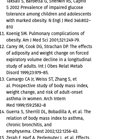
Taksali S, Barbetta G, Sherwin RS, Caprio
S 2002 Prevalence of impaired glucose
tolerance among children and adolescents
with marked obesity. N Engl J Med 346:802–
810
Koenig SM. Pulmonary complications of
obesity. Am J Med Sci 2001;321:249–79.
Carey IM, Cook DG, Strachan DP. The effects
of adiposity and weight change on forced
expiratory volume decline in a longitudinal
study of adults. Int J Obes Relat Metab
Disord 1999;23:979–85.
Camargo CA Jr, Weiss ST, Zhang S, et
al. Prospective study of body mass index,
weight change, and risk of adult-onset
asthma in women. Arch Intern
Med 1999;159:2582–8
Guerra S, Sherrill DL, Bobadilla A, et al. The
relation of body mass index to asthma,
chronic bronchitis, and
emphysema. Chest 2002;122:1256–63.
Zerah F, Harf A, Perlemuter L, et al. Effects