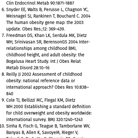
Clin Endocrinol Metab 90:
1871-1887
Snyder EE, Walts B, Perusse L, Chagnon YC,
Weisnagel SJ, Rankinen T, Bouchard C. 2004
The human obesity gene map: the 2003
update. Obes Res.;12: 369–439.
Freedman DS, Khan LK, Serdula MK, Dietz
WH, Srinivasan SR, BerensonGS 2004 Inter-
relationships among childhood BMI,
childhood height, and adult obesity: the
Bogalusa Heart Study. Int J Obes Relat
Metab Disord 28:10–16
Reilly JJ 2002 Assessment of childhood
obesity: national reference data or
international approach? Obes Res 10:838–
840
Cole TJ, Bellizzi MC, Flegal KM, Dietz
WH 2000 Establishing a standard definition
for child overweight and obesity worldwide:
international survey. BMJ 320:1240–1243
Sinha R, Fisch G, Teague B, Tamborlane WV,
Banyas B, Allen K, SavoyeM, Rieger V,