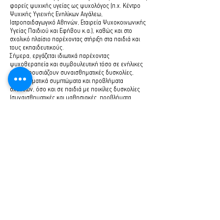
φορείς ψυχικής υγείας ως ψυχολόγος (π.χ. Κέντρο
Ψυχικής Υγιεινής Ενηλίκων Αιγάλεω,
Ιατροπαιδαγωγικό Αθηνών, Εταιρεία Ψυχοκοινωνικής
Υγείας Παιδιού και Εφήβου κ.α.), καθώς και στο
σχολικό πλαίσιο παρέχοντας στήριξη στα παιδιά και
τους εκπαιδευτικούς.
Σήμερα, εργάζεται ιδιωτικά παρέχοντας
ψυχοθεραπεία και συμβουλευτική τόσο σε ενήλικες
που παρουσιάζουν συναισθηματικές δυσκολίες,
ψυχοσωματικά συμπτώματα και προβλήματα
σχέσεων, όσο και σε παιδιά με ποικίλες δυσκολίες
(συναισθηματικές και μαθησιακές, προβλήματα
συμπεριφοράς και επικοινωνίας, αναπτυξιακά
προβλήματα) και τις οικογένειές τους. Ακόμα,
συνεργάζεται ως εξωτερικός συνεργάτης με ιδιωτικές
θεραπευτικές δομές, είναι εισηγήτρια εκπαιδευτικών
σεμιναρίων ψυχολογίας και συντονίστρια ομάδων
γονέων.
www.lidasemidala.gr
Άρθρα της Λήδα Σεμιδαλά
Παιδική παχυσαρκία- Μια ψυχολογική