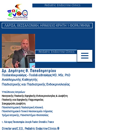
Pediatric Endocrine Clinics
ΛΑΡΙΣΑ, ΘΕΣΣΑΛΟΝΙΚΗ, ΗΡΑΚΛΕΙΟ ΚΡΗΤΗ 1 ΦΟΡΑ/ΜΗΝΑ
Peidatric Endocrine Clinics
Δρ. Δημήτρης Θ. Παπαδημητρ
ίου
Παιδοενδοκρινολόγος - Παιδοδιαβητολόγ
ος MD, MSc, PhD
Αναπληρωτής Καθηγητής
Παιδιατρικής και Παιδιατρικής Ενδοκρινολογίας
Υπεύθυνος Ιατρείων
Νεογνικής Παιδικής Εφηβικής Ενδοκρινολογίας & Διαβήτη
Παιδικής και Εφηβικής Παχυσαρκίας
Σακχαρώδη Διαβήτη
Πανεπιστημιακή Παιδιατρική Κλινική
Πανεπιστημιακό Γενικό Νοσοκομείο Λάρισας
Τμήμα Ιατρικής, Πανεπιστήμιο Θεσσαλίας
τ. Λέκτορας Πανεπιστημίου Joseph-Fourier, Gre
noble, France
Director and C.E.O., Pediatric Endocrine Clinics ®