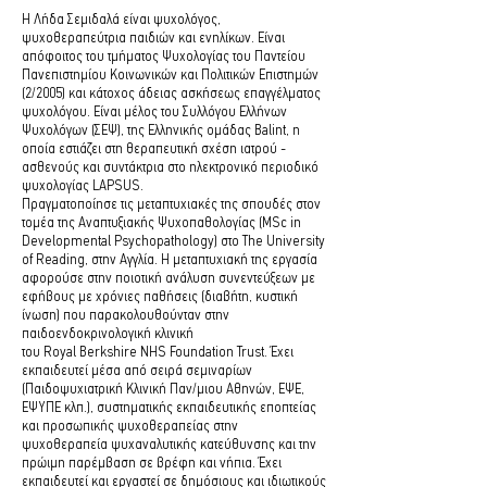
Η Λήδα Σεμιδαλά είναι ψυχολόγος,
ψυχοθεραπεύτρια παιδιών και ενηλίκων. Είναι
απόφοιτος του τμήματος Ψυχολογίας του Παντείου
Πανεπιστημίου Κοινωνικών και Πολιτικών Επιστημών
(2/2005) και κάτοχος άδειας ασκήσεως επαγγέλματος
ψυχολόγου. Είναι μέλος του Συλλόγου Ελλήνων
Ψυχολόγων (
ΣΕΨ
), της
Ελληνικής ομάδας Balint
, η
οποία εστιάζει στη θεραπευτική σχέση ιατρού -
ασθενούς και συντάκτρια στο ηλεκτρονικό περιοδικό
ψυχολογίας
LAPSUS
.
Πραγματοποίησε τις μεταπτυχιακές της σπουδές στον
τομέα της Αναπτυξιακής Ψυχοπαθολογίας (MSc in
Developmental Psychopathology) στο The University
of Reading, στην Αγγλία. Η μεταπτυχιακή της εργασία
αφορούσε στην ποιοτική ανάλυση συνεντεύξεων με
εφήβους με χρόνιες παθήσεις (διαβήτη, κυστική
ίνωση) που παρακολουθούνταν στην
παιδοενδοκρινολογική κλινική
του Royal Berkshire NHS Foundation Trust. Έχει
εκπαιδευτεί μέσα από σειρά σεμιναρίων
(Παιδοψυχιατρική Κλινική Παν/μιου Αθηνών, ΕΨΕ,
ΕΨΥΠΕ κλπ.), συστηματικής εκπαιδευτικής εποπτείας
και προσωπικής ψυχοθεραπείας στην
ψυχοθεραπεία ψυχαναλυτικής κατεύθυνσης και την
πρώιμη παρέμβαση σε βρέφη και νήπια. Έχει
εκπαιδευτεί και εργαστεί σε δημόσιους και ιδιωτικούς