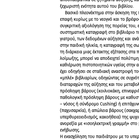
ξεχωριστή ενότητα αυτού του βιβλίου.
Βασικό πλεονέκτημα στην άσκηση της πα
επαφή κυρίως με το νεογνό και το βρέφο
συγκριτική αξιολόγηση της πορείας του, 
συστηματική καταγραφή στο βιβλιάριο το
γιατρού, των δεδομένων αύξησης και ανά
στην παιδική ηλικία, η καταγραφή της σω
τη διάρκεια μιας έκτακτης εξέτασης στα πλ
λοίμωξης, μπορεί να αποδειχτεί πολύτιμη.
καθιέρωση πιστοποιητικών υγείας στην αρ
έχει οδηγήσει σε σταδιακή αναστροφή τ
«μπλέ» βιβλιαρίων, οδηγώντας σε συχνό
διαταραχών της αύξησης και του μεταβολ
πρόσληψη βάρους (κοιλιοκάκη, επινεφριδ
παθολογική πρόσληψη βάρους με καθυστ
– νόσος ή σύνδρομο Cushing) ή επιτάχυν
(παχυσαρκία), ή απώλεια βάρους (σακχα
υπερθυρεοειδισμός, κακοήθεια) της ψυχικ
ανορεξία με «ισοηλεκτρική γραμμή» στο 
ενήβωσης.
Η ενασχόληση του παιδιάτρου με το υπερ