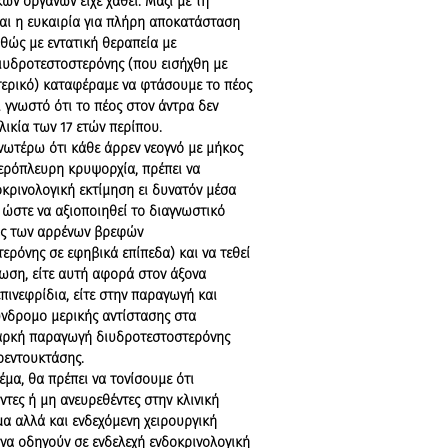
ών οργάνων είχε χαθεί. Μαζί με τη
και η ευκαιρία για πλήρη αποκατάσταση
θώς με εντατική θεραπεία με
ιυδροτεστοστερόνης (που εισήχθη με
τερικό) καταφέραμε να φτάσουμε το πέος
αι γνωστό ότι το πέος στον άντρα δεν
λικία των 17 ετών περίπου.
ωτέρω ότι κάθε άρρεν νεογνό με μήκος
τερόπλευρη κρυψορχία, πρέπει να
οκρινολογική εκτίμηση ει δυνατόν μέσα
 ώστε να αξιοποιηθεί το διαγνωστικό
ας των αρρένων βρεφών
ερόνης σε εφηβικά επίπεδα) και να τεθεί
νωση, είτε αυτή αφορά στον άξονα
ινεφρίδια, είτε στην παραγωγή και
νδρομο μερικής αντίστασης στα
παρκή παραγωγή διυδροτεστοστερόνης
ρεντουκτάσης.
α, θα πρέπει να τονίσουμε ότι
τες ή μη ανευρεθέντες στην κλινική
α αλλά και ενδεχόμενη χειρουργική
 να οδηγούν σε ενδελεχή ενδοκρινολογική