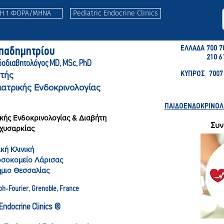
ΤΗ 1 ΦΟΡΑ/ΜΗΝΑ
Pediatric Endocrine Clinics
ΕΛΛΑΔΑ 700 7
απαδημητρ
ίου
210 6
δοδιαβητολόγ
ος MD, MSc, PhD
τής
ΚΥΠΡΟΣ 7007 
ιατρικής Ενδοκρινολογίας
ΠΑΙΔΟΕΝΔΟΚΡΙΝΟΛΟΓ
κής Ενδοκρινολογίας & Διαβήτη
Συν
αχυσαρκίας
κή Κλινική
οσοκομείο Λάρισας
ήμιο Θεσσαλίας
ph-Fourier, Gre
noble, France
c Endocrine Clinics ®