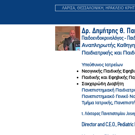
ΛΑΡΙΣΑ, ΘΕΣΣΑΛΟΝΙΚΗ, ΗΡΑΚΛΕΙΟ ΚΡΗ
Δρ. Δημήτρης Θ. Π
Παιδοενδοκρινολόγος - Παι
Αναπληρωτής Καθηγη
Παιδιατρικής και Παιδ
Υπεύθυνος Ιατρείων
Νεογνικής Παιδικής Εφηβι
Παιδικής και Εφηβικής Π
Σακχαρώδη Διαβήτη
Πανεπιστημιακή Παιδιατρι
Πανεπιστημιακό Γενικό Ν
Τμήμα Ιατρικής, Πανεπιστ
τ. Λέκτορας Πανεπιστημίου Jose
Director and C.E.O., Pediatri