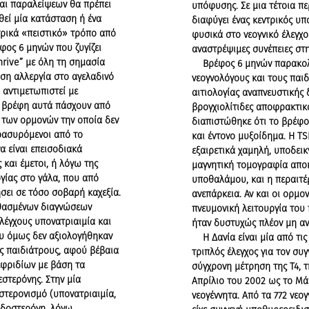
ι παραλείψεων θα πρέπει
υπόφυσης. Σε μια τέτοια π
θεί μία κατάσταση ή ένα
διαφύγει ένας κεντρικός υπ
ρικά «πειστικό» τρόπο από
φυσικά στο νεογνικό έλεγχο 
φος 6 μηνών που ζυγίζει
αναστρέψιμες συνέπειες στη
hrive” με όλη τη σημασία
Βρέφος 6 μηνών παρακολο
ωση αλλεργία στο αγελαδινό
νεογνολόγους και τους παι
 αντιμετωπιστεί με
αιτιολογίας αναπνευστικής
τα βρέφη αυτά πάσχουν από
βρογχιολίτιδες αποφρακτικ
των ορμονών την οποία δεν
διαπιστώθηκε ότι το βρέφο
ρασυρόμενοι από το
και έντονο μυξοίδημα. Η T
α είναι επεισοδιακά
εξαιρετικά χαμηλή, υποδει
και έμετοι, ή λόγω της
μαγνητική τομογραφία απο
ργίας στο γάλα, που από
υποθαλάμου, και η περαιτ
σει σε τόσο σοβαρή καχεξία.
ανεπάρκεια. Αν και οι ορμο
θασμένων διαγνώσεων
πνευμονική λειτουργία του
λέγχους υπονατριαιμία και
ήταν δυστυχώς πλέον μη α
ου όμως δεν αξιολογήθηκαν
Η Δανία είναι μία από τις 
ς παιδιάτρους, αφού βέβαια
τριπλός έλεγχος για τον συ
εφριδίων με βάση τα
σύγχρονη μέτρηση της Τ4, 
στερόνης. Στην μία
Απρίλιο του 2002 ως το Μά
τερονισμό (υπονατριαιμία,
νεογέννητα. Από τα 772 νεο
λδοστερόνη, λόγω