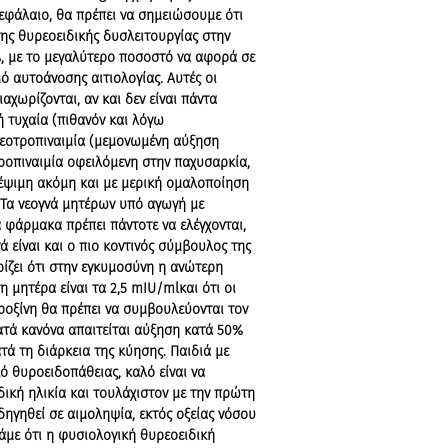
φάλαιο, θα πρέπει να σημειώσουμε ότι
της θυρεοειδικής δυσλειτουργίας στην
7%, με το μεγαλύτερο ποσοστό να αφορά σε
ό αυτοάνοσης αιτιολογίας. Αυτές οι
αχωρίζονται, αν και δεν είναι πάντα
ή τυχαία (πιθανόν και λόγω
ρεοτροπιναιμία (μεμονωμένη αύξηση
ροπιναιμία οφειλόμενη στην παχυσαρκία,
ψιμη ακόμη και με μερική ομαλοποίηση
 Τα νεογνά μητέρων υπό αγωγή με
 φάρμακα πρέπει πάντοτε να ελέγχονται,
ά είναι και ο πιο κοντινός σύμβουλος της
ωρίζει ότι στην εγκυμοσύνη η ανώτερη
 μητέρα είναι τα 2,5 mIU/mlκαι ότι οι
οξίνη θα πρέπει να συμβουλεύονται τον
κατά κανόνα απαιτείται αύξηση κατά 50%
τά τη διάρκεια της κύησης. Παιδιά με
κό θυροειδοπάθειας, καλό είναι να
δική ηλικία και τουλάχιστον με την πρώτη
δηγηθεί σε αιμοληψία, εκτός οξείας νόσου
νάμε ότι η φυσιολογική θυρεοειδική