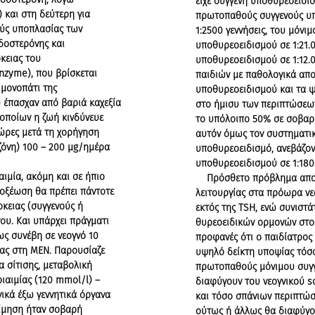
είχε συγγενή υποθυρεοειδι
 και στη δεύτερη για
πρωτοπαθούς συγγενούς υπ
ύς υποπλασίας των
1:2500 γεννήσεις, του μόνι
λδοστερόνης και
υποθυρεοειδισμού σε 1:21.
κειας του
υποθυρεοειδισμού σε 1:12.0
nzyme), που βρίσκεται
παιδιών με παθολογικά απο
μονοπάτι της
υποθυρεοειδισμού και τα 
υ έπασχαν από βαριά καχεξία
στο ήμισυ των περιπτώσεων
οποίων η ζωή κινδύνευε
το υπόλοιπο 50% σε σοβαρ
ώρες μετά τη χορήγηση
αυτόν όμως τον συστηματικ
όνη) 100 – 200 μg/ημέρα
υποθυρεοειδισμό, ανεβάζον
υποθυρεοειδισμού σε 1:1800
ιμία, ακόμη και σε ήπιο
Πρόσθετο πρόβλημα αποτελ
 οξέωση θα πρέπει πάντοτε
λειτουργίας στα πρόωρα νεογ
ρκειας (συγγενούς ή
εκτός της TSH, ενώ συνιστ
του. Και υπάρχει πράγματι
θυρεοειδικών ορμονών στο 
ως συνέβη σε νεογνό 10
προφανές ότι ο παιδίατρος π
ίας στη ΜΕΝ. Παρουσίαζε
υψηλό δείκτη υποψίας τόσ
 σίτισης, μεταβολική
πρωτοπαθούς μόνιμου συγγ
αιμίας (120 mmol/l) –
διαφύγουν του νεογνικού sc
γικά έξω γεννητικά όργανα
και τόσο σπάνιων περιπτώ
τίμηση ήταν σοβαρή
ούτως ή άλλως θα διαφύγο