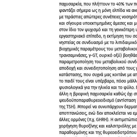
παχυσαρκία, που πλήττουν το 40% των π
φαντάζει σήμερα ως η μόνη ελπίδα να α
με τεράστιες απώτερες συνέπειες νοσηρό
και σίγουρα υποεκτιμημένες άμεσες και 
στον ίδιο τον ψυχισμό και τη γενικότερη 
εργαστηριακό επίπεδο, η εκτίμηση του σα
νηστείας σε συνδυασμό με το λιπιδαιμικό
βιοχημικές παραμέτρους του μεταβολικο
τρανσαμινάσες, γ-GT, ουρικό οξύ) βοηθάε
παραμετροποίηση του μεταβολικού συνδ
αποδοχή και συνειδητοποίηση από τους γ
κατάστασης, που συχνά μας κοιτάνε με α
το παιδί τους είναι υπέρβαρο, πόσο μάλ
φυσιολογικά για την ηλικία και το φύλο.
άλλη η βρεφική παχυσαρκία καθώς όχι σ
ψευδοϋποπαραθυρεοειδισμό (αντίσταση 
της TSH). Μπορεί να συνυπάρχουν δερματ
αποτιτανώσεις, ενώ δεν αποκλείεται να εμ
άλλες ορμόνες (π.χ. GHRH). Η αντιμετώπι
χορήγηση θυροξίνης και καλσιτριόλης μ
παραθορμόνης και της θυρεοειδοτρόπου