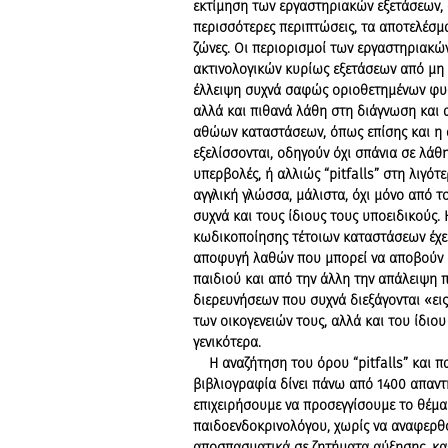
εκτίμηση των εργαστηριακών εξετάσεων, 
περισσότερες περιπτώσεις, τα αποτελέσμα
ζώνες. Οι περιορισμοί των εργαστηριακών
ακτινολογικών κυρίως εξετάσεων από μη ε
έλλειψη συχνά σαφώς οριοθετημένων φυ
αλλά και πιθανά λάθη στη διάγνωση και 
αθώων καταστάσεων, όπως επίσης και η 
εξελίσσονται, οδηγούν όχι σπάνια σε λάθη
υπερβολές, ή αλλιώς “pitfalls” στη λιγότ
αγγλική γλώσσα, μάλιστα, όχι μόνο από τ
συχνά και τους ίδιους τους υποειδικούς.
κωδικοποίησης τέτοιων καταστάσεων έχει
αποφυγή λαθών που μπορεί να αποβούν κρ
παιδιού και από την άλλη την απάλειψη 
διερευνήσεων που συχνά διεξάγονται «ει
των οικογενειών τους, αλλά και του ίδιο
γενικότερα.
Η αναζήτηση του όρου “pitfalls” και πα
βιβλιογραφία δίνει πάνω από 1400 απαντ
επιχειρήσουμε να προσεγγίσουμε το θέμα
παιδοενδοκρινολόγου, χωρίς να αναφερ
αποσπασματικά σε ζητήματα αύξησης, κ