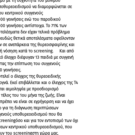
σμό με τη συχνότητα του μόνιμου
οθυρεοειδισμού να διαμορφώνεται σε
μου κεντρικού συγγενούς
000 γεννήσεις ενώ του παροδικού
00 γεννήσεις αντίστοιχα. Το 71% των
τελέσματα δεν είχαν τελικά πρόβλημα
ψευδώς θετικά αποτελέσματα οφείλονταν
 σε ανεπάρκεια της θυρεοσφαιρίνης και
ή νόσηση κατά το screening. Και από
ό έλεγχο διέφυγαν 13 παιδιά με συγγενή
τας την επίπτωση του συγγενούς
 γεννήσεις.
εί ο έλεγχος της θυρεοειδικής
νά. Εκεί επιβάλλεται και ο έλεγχος της Τ4
άται αιμοληψία με προσδιορισμό
τέλος του 1ου μήνα της ζωής. Είναι
ρέπει να είναι σε εγρήγορση και να έχει
ο για τη διάγνωση περιπτώσεων
ενούς υποθυρεοειδισμού που θα
reeningόσο και για τον εντοπισμό των όχι
σεων κεντρικού υποθυρεοειδισμού, που
υν του screeningστη χώρα μας.