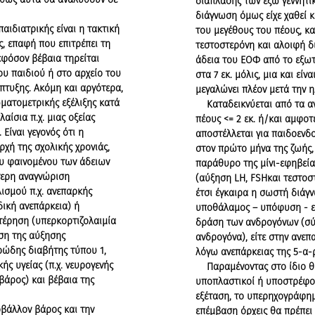
διάπλασης των έξω γεννητικ
διάγνωση όμως είχε χαθεί 
ιδιατρικής είναι η τακτική
του μεγέθους του πέους, κα
ς, επαφή που επιτρέπει τη
τεστοστερόνη και αλοιφή δ
εφόσον βέβαια τηρείται
άδεια του ΕΟΦ από το εξω
υ παιδιού ή στο αρχείο του
στα 7 εκ. μόλις, μια και είν
πτυξης. Ακόμη και αργότερα,
μεγαλώνει πλέον μετά την η
ματομετρικής εξέλιξης κατά
Καταδεικνύεται από τα αν
αίσια π.χ. μιας οξείας
πέους <= 2 εκ. ή/και αμφο
 Είναι γεγονός ότι η
αποστέλλεται για παιδοενδ
χή της σχολικής χρονιάς,
στον πρώτο μήνα της ζωής,
ου φαινομένου των άδειων
παράθυρο της μίνι-εφηβεί
τερη αναγνώριση
(αύξηση LH, FSHκαι τεστοστ
ισμού π.χ. ανεπαρκής
έτσι έγκαιρα η σωστή διάγ
ική ανεπάρκεια) ή
υποθάλαμος – υπόφυση - επ
έρηση (υπερκορτιζολαιμία
δράση των ανδρογόνων (σύ
ση της αύξησης
ανδρογόνα), είτε στην ανε
ρώδης διαβήτης τύπου 1,
λόγω ανεπάρκειας της 5-α-
ής υγείας (π.χ. νευρογενής
Παραμένοντας στο ίδιο θέμ
βάρος) και βέβαια της
υποπλαστικοί ή υποστρέφον
εξέταση, το υπερηχογράφημ
βάλλον βάρος και την
επέμβαση όρχεις θα πρέπει