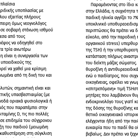
 πλαίσια
Παραμένοντας στο ίδιο κε
ριδικής υποπλασίας με
στην Ελλάδα, η συχνότητα 
ου εξαιτίας πλήρους
παιδική ηλικία αγγίζει το 
πειρη όμως νεογνολόγος
υποκλινικό υποθυρεοειδισμ
νωσε σοβαρή στένωση ισθμού
περιπτώσεις θα πρέπει να δι
εσα από τους
εύκολο, από την παροδική 
ρέφος να οδηγηθεί στο
οργανικού stress) υπερθυ
 τα τρία ανωτέρω
της TSH) ή την υπερθυρεοτ
η είναι η συνεργασία των
κατάσταση πλήρως αναστρέ
 υποειδικούς της
του δείκτη μάζας σώματος.
ρεί να χαθεί μια κρίσιμη
θυροξίνη ή αντιθυρεοειδικά
νωμένα από τη δική του και
ενώ ο παιδίατρος, που συχν
οικογένειας, οφείλει να γν
υτών, σημαντική είναι και
«επιτρεπόμενη» τιμή TSHστη
τικής υπασβεστιαιμίας (με
μητέρες που λαμβάνουν θυρ
νοδά οριακά φυσιολογικά ή
ενδοκρινολόγο τους γιατί 
ός που παραπέμπει στην
της δόσης της θυροξίνης κα
ταμίνης D, τις πιο πολλές
θετικό οικογενειακό ιστορι
ί σε επιδημία του σύγχρονου
ελέγχονται ήδη από την παι
ξη του παιδιού (μειωμένη
ευκαιρία που το παιδί θα ο
 καθυστέρηση στη σύγκλιση
βεβαίως. Δεν πρέπει να ξεχ