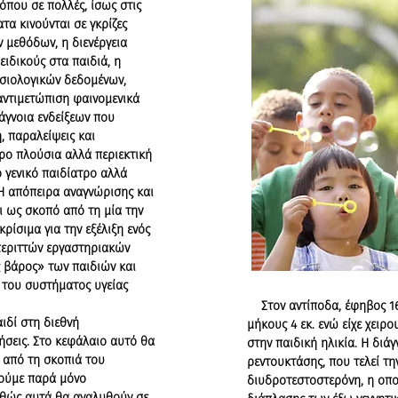
όπου σε πολλές, ίσως στις
τα κινούνται σε γκρίζες
 μεθόδων, η διενέργεια
ιδικούς στα παιδιά, η
σιολογικών δεδομένων,
αντιμετώπιση φαινομενικά
άγνοια ενδείξεων που
, παραλείψεις και
ερο πλούσια αλλά περιεκτική
ο γενικό παιδίατρο αλλά
 Η απόπειρα αναγνώρισης και
 ως σκοπό από τη μία την
ίσιμα για την εξέλιξη ενός
περιττών εργαστηριακών
ς βάρος» των παιδιών και
υ του συστήματος υγείας
Στον αντίποδα, έφηβος 16
ιδί στη διεθνή
μήκους 4 εκ. ενώ είχε χει
ήσεις. Στο κεφάλαιο αυτό θα
στην παιδική ηλικία. Η διά
 από τη σκοπιά του
ρεντουκτάσης, που τελεί τη
θούμε παρά μόνο
διυδροτεστοστερόνη, η οποί
αθώς αυτά θα αναλυθούν σε