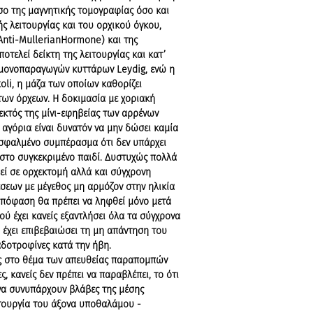
σο της μαγνητικής τομογραφίας όσο και
ς λειτουργίας και του ορχικού όγκου,
nti-MullerianHormone) και της
οτελεί δείκτη της λειτουργίας και κατ’
ρμονοπαραγωγών κυττάρων Leydig, ενώ η
oli, η μάζα των οποίων καθορίζει
των όρχεων. Η δοκιμασία με χοριακή
εκτός της μίνι-εφηβείας των αρρένων
αγόρια είναι δυνατόν να μην δώσει καμία
σφαλμένο συμπέρασμα ότι δεν υπάρχει
 στο συγκεκριμένο παιδί. Δυστυχώς πολλά
θεί σε ορχεκτομή αλλά και σύγχρονη
εων με μέγεθος μη αρμόζον στην ηλικία
απόφαση θα πρέπει να ληφθεί μόνο μετά
ού έχει κανείς εξαντλήσει όλα τα σύγχρονα
 έχει επιβεβαιώσει τη μη απάντηση του
αδοτροφίνες κατά την ήβη.
 στο θέμα των απευθείας παραπομπών
ες, κανείς δεν πρέπει να παραβλέπει, το ότι
 να συνυπάρχουν βλάβες της μέσης
τουργία του άξονα υποθαλάμου -