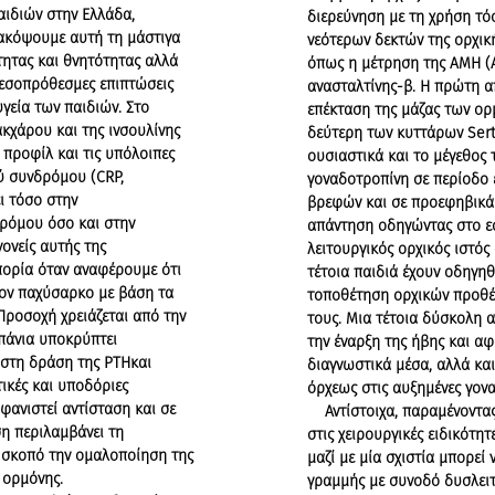
αιδιών στην Ελλάδα,
διερεύνηση με τη χρήση τό
νακόψουμε αυτή τη μάστιγα
νεότερων δεκτών της ορχική
τητας και θνητότητας αλλά
όπως η μέτρηση της AMH (A
μεσοπρόθεσμες επιπτώσεις
ανασταλτίνης-β. Η πρώτη απ
υγεία των παιδιών. Στο
επέκταση της μάζας των ο
κχάρου και της ινσουλίνης
δεύτερη των κυττάρων Sert
 προφίλ και τις υπόλοιπες
ουσιαστικά και το μέγεθος 
ύ συνδρόμου (CRP,
γοναδοτροπίνη σε περίοδο 
ι τόσο στην
βρεφών και σε προεφηβικά 
ρόμου όσο και στην
απάντηση οδηγώντας στο ε
ονείς αυτής της
λειτουργικός ορχικός ιστός
πορία όταν αναφέρουμε ότι
τέτοια παιδιά έχουν οδηγη
λον παχύσαρκο με βάση τα
τοποθέτηση ορχικών προθέσ
 Προσοχή χρειάζεται από την
τους. Μια τέτοια δύσκολη 
πάνια υποκρύπτει
την έναρξη της ήβης και αφ
στη δράση της PTHκαι
διαγνωστικά μέσα, αλλά και
ικές και υποδόριες
όρχεως στις αυξημένες γον
φανιστεί αντίσταση και σε
Αντίστοιχα, παραμένοντας
ση περιλαμβάνει τη
στις χειρουργικές ειδικότητ
ε σκοπό την ομαλοποίηση της
μαζί με μία σχιστία μπορεί
 ορμόνης.
γραμμής με συνοδό δυσλει