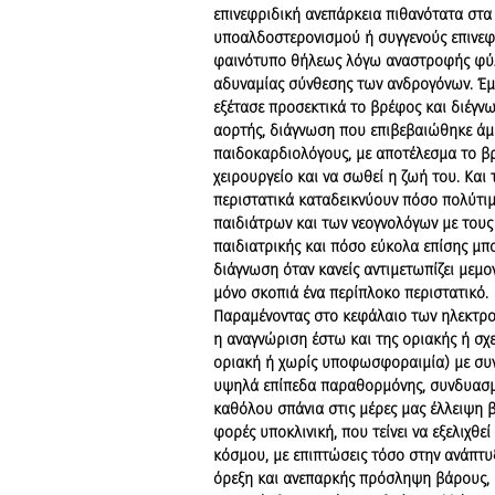
επινεφριδική ανεπάρκεια πιθανότατα στα
υποαλδοστερονισμού ή συγγενούς επινεφ
φαινότυπο θήλεως λόγω αναστροφής φύλ
αδυναμίας σύνθεσης των ανδρογόνων. Έμ
εξέτασε προσεκτικά το βρέφος και διέγ
αορτής, διάγνωση που επιβεβαιώθηκε άμ
παιδοκαρδιολόγους, με αποτέλεσμα το β
χειρουργείο και να σωθεί η ζωή του. Και
περιστατικά καταδεικνύουν πόσο πολύτιμ
παιδιάτρων και των νεογνολόγων με τους
παιδιατρικής και πόσο εύκολα επίσης μπο
διάγνωση όταν κανείς αντιμετωπίζει μεμο
μόνο σκοπιά ένα περίπλοκο περιστατικό.
Παραμένοντας στο κεφάλαιο των ηλεκτρολ
η αναγνώριση έστω και της οριακής ή σχε
οριακή ή χωρίς υποφωσφοραιμία) με συ
υψηλά επίπεδα παραθορμόνης, συνδυασμ
καθόλου σπάνια στις μέρες μας έλλειψη βι
φορές υποκλινική, που τείνει να εξελιχθε
κόσμου, με επιπτώσεις τόσο στην ανάπτυ
όρεξη και ανεπαρκής πρόσληψη βάρους,