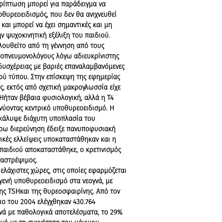
ερίπτωση μπορεί για παράδειγμα να
οθυρεοειδισμός, που δεν θα ανιχνευθεί
και μπορεί να έχει σημαντικές και μη
ν ψυχοκινητική εξέλιξη του παιδιού.
υθείτο από τη γέννηση από τους
δοπνευμονολόγους λόγω αδιευκρίνιστης
 δυσχέρειας με βαριές επαναλαμβανόμενες
ού τύπου. Στην επίσκεψη της εφημερίας
ς, εκτός από σχετική μακρογλωσσία είχε
SHήταν βέβαια φυσιολογική, αλλά η Τ4
κνύοντας κεντρικό υποθυρεοειδισμό. Η
κάλυψε διάχυτη υποπλασία του
έρω διερεύνηση έδειξε πανυποφυσιακή
νικές ελλείψεις υποκαταστάθηκαν και η
 παιδιού αποκαταστάθηκε, ο κρετινισμός
ναστρέψιμος.
ελάχιστες χώρες, στις οποίες εφαρμόζεται
γγενή υποθυρεοειδισμό στα νεογνά, με
της TSHκαι της θυρεοσφαιρίνης. Από τον
ιο του 2004 ελέγχθηκαν 430.764
γνά με παθολογικά αποτελέσματα, το 29%