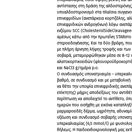
αντίστασης στη δράση της αλδοστερόνης)
υποαλδοστερονισμό στα πλαίσια συγγενο
επινεφριδίων (ανεπάρκεια κορτιζόλης, α
επινεφριδικών ανδρογόνων) λόγω ανεπάρ
ενζύμου SCC (CholesterolSideCleavagee
αμέσως κάτω από την πρωτεΐνη STARστο 
στεροειδογένεσης. Και τα δύο βρέφη, πο
με πλήρη άρνηση λήψης τροφής και των 
σοβαρά, μεταμορφώθηκαν μέσα σε 8-12 
αλατοκορτικοειδών (φλουοροϋδροκορτιζ
και NaCl3 g/ημέρα p.o.
Ο συνδυασμός υπονατριαιμία – υπερκαλια
βαθμό, σε συνδυασμό και με μεταβολική
να θέτει την υποψία επινεφριδικής ανεπά
επίκτητης) μέχρις αποδείξεως του αντιθέ
περίπτωση να αποδειχτεί το αντίθετο, όπ
ημερών που εισήχθη με εικόνα καταπληξ
μαρμαροειδές δέρμα, ωχρότητα, αδυναμία
οξέωση και συνδυασμό σοβαρής υπονατρι
υπερκαλιαιμίας (6,5 mmol/l) με φυσιολο
θήλεως. Η παιδοενδοκρινολογική μας εκ