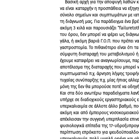
Βασική αρχή για την αποφυγή λαθών κα
να είναι καταρχήν η προσπάθεια να εξηγη
σύνολο σημείων και συμπτωμάτων με ιατ
τη διάγνωσή μας. Για παράδειγμα ένα βρέ
ακόμη 3 κιλά και παρουσιάζει “failuretot
του όρου, δεν μπορεί να φέρει ως διάγν
γάλα, ή ακόμη βαριά Γ.Ο.Π. που πρέπει να
γαστροστομία. Το πιθανότερο είναι ότι 
σύμφυτη διαταραχή του μεταβολισμού ή 
έχουμε καταφέρει να αναγνωρίσουμε, πα
αποτέλεσμα της διαταραχής που μπορεί ν
συμπτωματικό π.χ. άρνηση λήψης τροφής 
τυχαίας συνύπαρξης π.χ. μίας ήπιας αλλε
μόνη της δεν θα μπορούσε ποτέ να οδηγή
Και στα δύο ανωτέρω παραδείγματα λαν
υπήρχε σε διαδοχικούς εργαστηριακούς ε
υπερκαλιαιμία σε άλλοτε άλλο βαθμό, π
ακόμη και από έμπειρους νοσοκομειακού
απέκλεισαν την συγγενή υπερπλασία επιν
φυσιολογικά επίπεδα της 17-υδροξυπρογε
περίπτωση επρόκειτο για ψευδοϋποαλδοσ
υπερκαλιαιμία, πολύ υψηλή ρενίνη και α