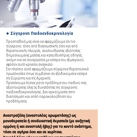
● Σύγχρονη Παιδοενδοκρινολογία
Προσπάθειά μας είναι να εφαρμόζουμε ότι πιο
σύγχρονο, τόσο από διαγνωστικής όσο και από
θεραπευτικής πλευράς, ακολουθώντας αξιόπιστες
δημοσιευμένες μελέτες και κατευθυντήριες οδηγίες,
ακόμη και σε συνεργασία με κέντρα του εξωτερικού,
εφόσον αυτό κρίνεται αναγκαίο.
Στο πλαίσιο αυτό εφαρμόζουμε σύγχρονα θεραπευτικά
πρωτόκολλα όπως συμβαίνει σε εξειδικευμένα κέντρα
της Ευρώπης και της Αμερικής.
Προτείνουμε λύσεις για το πρόβλημα του παιδιού σας
αξιοποιώντας όλες τις δυνατότητες της σύγχρονης
παιδοενδοκρινολογίας. Δεν αρκούμαστε στην
διαπίστωση και απλή παρακολούθηση του
προβλήματος.
Αναστραζόλη (αναστολέας αρωματάσης) ως
μονοθεραπεία ή συνδυαστική θεραπεία (με αυξητική
ορμόνη ή και αναστολή ήβης) για το κοντό ανάστημα,
τόσο σε αγόρια όσο και σε κορίτσια.