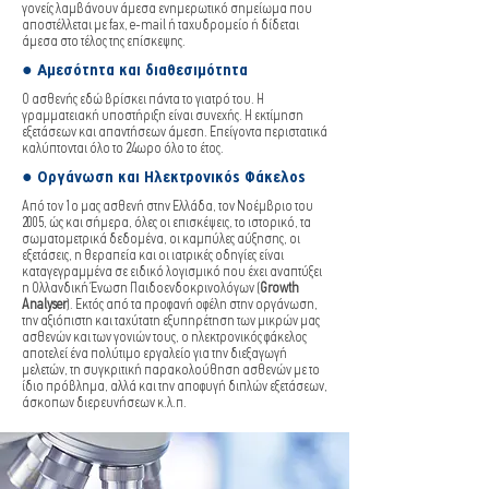
γονείς λαμβάνουν άμεσα ενημερωτικό σημείωμα που
αποστέλλεται με fax, e-mail ή ταχυδρομείο ή δίδεται
άμεσα στο τέλος της επίσκεψης.
● Αμεσότητα και διαθεσιμότητα
Ο ασθενής εδώ βρίσκει πάντα το γιατρό του. Η
γραμματειακή υποστήριξη είναι συνεχής. Η εκτίμηση
εξετάσεων και απαντήσεων άμεση. Επείγοντα περιστατικά
καλύπτονται όλο το 24ωρο όλο το έτος.
● Οργάνωση και Ηλεκτρονικός Φάκελος
Από τον 1ο μας ασθενή στην Ελλάδα, τον Νοέμβριο του
2005, ώς και σήμερα, όλες οι επισκέψεις, το ιστορικό, τα
σωματομετρικά δεδομένα, οι καμπύλες αύξησης, οι
εξετάσεις, η θεραπεία και οι ιατρικές οδηγίες είναι
καταγεγραμμένα σε ειδικό λογισμικό που έχει αναπτύξει
η Ολλανδική Ένωση Παιδοενδοκρινολόγων (
Growth
Analyser
). Εκτός από τα προφανή οφέλη στην οργάνωση,
την αξιόπιστη και ταχύτατη εξυπηρέτηση των μικρών μας
ασθενών και των γονιών τους, ο ηλεκτρονικός φάκελος
αποτελεί ένα πολύτιμο εργαλείο για την διεξαγωγή
μελετών, τη συγκριτική παρακολούθηση ασθενών με το
ίδιο πρόβλημα, αλλά και την αποφυγή διπλών εξετάσεων,
άσκοπων διερευνήσεων κ.λ.π.