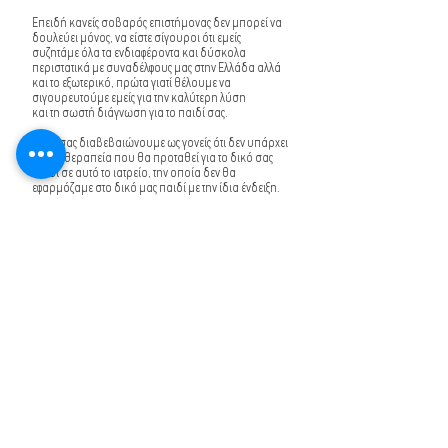
Επειδή κανείς σοβαρός επιστήμονας δεν μπορεί να
δουλεύει μόνος, να είστε σίγουροι ότι εμείς
συζητάμε όλα τα ενδιαφέροντα και δύσκολα
περιστατικά με συναδέλφους μας στην Ελλάδα αλλά
και το εξωτερικό, πρώτα γιατί θέλουμε να
σιγουρευτούμε εμείς για την καλύτερη λύση
και τη σωστή διάγνωση για το παιδί σας.
Τέλος σας διαβεβαιώνουμε ως γονείς ότι δεν υπάρχει
καμία θεραπεία που θα προταθεί για το δικό σας
παιδί σε αυτό το ιατρείο, την οποία δεν θα
εφαρμόζαμε στο δικό μας παιδί με την ίδια ένδειξη.
Η νοσηλεία γίνεται στο Παιδιατρικό Κέντρο Αθηνών,
σε
συνεργασία με την Α΄ και την Β΄ Παιδιατρική Κλινική,
που
διευθύνουν αντίστοιχα η κα Φαίη Σαρίφη και ο
κ.
Διαγόρας Ζαργάνης και πάντα με την πολύτιμη
επιστημονική συμβουλή του καθηγητή μας Α. Φρετζάγια.