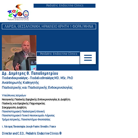
Pediatric Endocrine Clinics
ΛΑΡΙΣΑ, ΘΕΣΣΑΛΟΝΙΚΗ, ΗΡΑΚΛΕΙΟ ΚΡΗΤΗ 1 ΦΟΡΑ/ΜΗΝΑ
Peidatric Endocrine Clinics
Δρ. Δημήτρης Θ. Παπαδημητρ
ίου
Παιδοενδοκρινολόγος - Παιδοδιαβητολόγ
ος MD, MSc, PhD
Αναπληρωτής Καθηγητής
Παιδιατρικής και Παιδιατρικής Ενδοκρινολογίας
Υπεύθυνος Ιατρείων
Νεογνικής Παιδικής Εφηβικής Ενδοκρινολογίας & Διαβήτη
Παιδικής και Εφηβικής Παχυσαρκίας
Σακχαρώδη Διαβήτη
Πανεπιστημιακή Παιδιατρική Κλινική
Πανεπιστημιακό Γενικό Νοσοκομείο Λάρισας
Τμήμα Ιατρικής, Πανεπιστήμιο Θεσσαλίας
τ. Λέκτορας Πανεπιστημίου Joseph-Fourier, Gre
noble, France
Director and C.E.O., Pediatric Endocrine Clinics ®