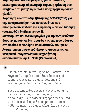
Χαμηλή δόση υδροκορτιζόνης για περιπτώσεις
εκσεσημασμένης αδρεναρχής (πρώιμη τρίχωση στο
εφήβαιο ή τη μασχάλη με πολύ προχωρημένη οστική
ηλικία).
Χορήγηση καλσιτριόλης (βιταμίνης 1-25(ΟΗ)2D3) για
την αρνητικοποίηση των αντισωμάτων που
υποδηλώνουν κίνδυνο για εμφάνιση νεανικού διαβήτη
(σακχαρώδη διαβήτη τύπου 1).
Μετφορμίνη και αντιανδρογόνα για την αντιμετώπιση
δασυτριχισμού και διαταραχών της εμμήνου ρύσεως
στα πλαίσια συνδρόμου πολυκυστικών ωοθηκών.
Αντιμετώπιση αμφοτερόπλευρης κρυψορχίας και
κεντρικού υπογοναδισμού με χορήγηση
ανασυνδυασμένης LH/FSH (Pergoveris®)
Η Ιατρική επιστήμη είναι ως ένα βαθμό τέχνη. Για το
λόγο αυτό μπορεί να προταθούν διαφορετικοί
τρόποι αντιμετώπισης μιας κατάστασης από
έγκριτους συναδέλφους της ίδιας υποειδικότητας.
Εμείς σας ενημερώνουμε για την αναγκαιότητα ή μη
αντιμετώπισης μιας κατάστασης, σας
παρουσιάζουμε τις εναλλακτικές προσεγγίσεις με τα
υπέρ και τα κατά της καθεμίας, με τρόπο που σε
κάθε περίπτωση θα διασφαλίζει απόλυτα την υγεία
του παιδιού σας.