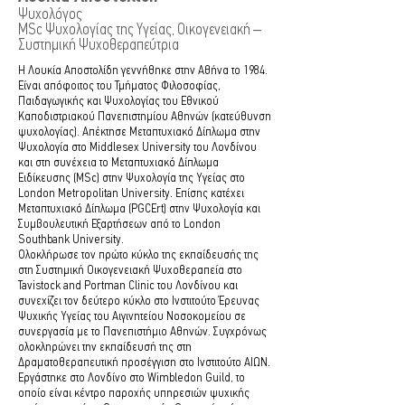
Ψυχολόγος
MSc Ψυχολογίας της Υγείας, Οικογενειακή –
Συστημική Ψυχοθεραπεύτρια
​Η Λουκία Αποστολίδη γεννήθηκε στην Αθήνα το 1984.
Είναι απόφοιτος του Τμήματος Φιλοσοφίας,
Παιδαγωγικής και Ψυχολογίας του Εθνικού
Καποδιστριακού Πανεπιστημίου Αθηνών (κατεύθυνση
ψυχολογίας). Απέκτησε Μεταπτυχιακό Δίπλωμα στην
Ψυχολογία στο Middlesex University του Λονδίνου
και στη συνέχεια το Μεταπτυχιακό Δίπλωμα
Ειδίκευσης (MSc) στην Ψυχολογία της Υγείας στο
London Metropolitan University. Επίσης κατέχει
Μεταπτυχιακό Δίπλωμα (PGCErt) στην Ψυχολογία και
Συμβουλευτική Εξαρτήσεων από το London
Southbank University.
Ολοκλήρωσε τον πρώτο κύκλο της εκπαίδευσής της
στη Συστημική Οικογενειακή Ψυχοθεραπεία στο
Tavistock and Portman Clinic του Λονδίνου και
συνεχίζει τον δεύτερο κύκλο στο Ινστιτούτο Έρευνας
Ψυχικής Υγείας του Αιγινητείου Νοσοκομείου σε
συνεργασία με το Πανεπιστήμιο Αθηνών. Συγχρόνως
ολοκληρώνει την εκπαίδευσή της στη
Δραματοθεραπευτική προσέγγιση στο Ινστιτούτο ΑΙΩΝ.
Εργάστηκε στο Λονδίνο στο Wimbledon Guild, το
οποίο είναι κέντρο παροχής υπηρεσιών ψυχικής