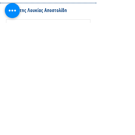
Άρθρα της Λουκίας Αποστολίδη
Πώς να μεγαλώσετε ένα ανεξάρτητο
παιδί
www.pedoendo.net
Πώς εκφράζονται τα παιδιά σε αυτή τη
δύσκολη περίοδο της πανδημίας
Λουκία Αποστολίδη
Η οικογένειά μας και ο Διαβήτης