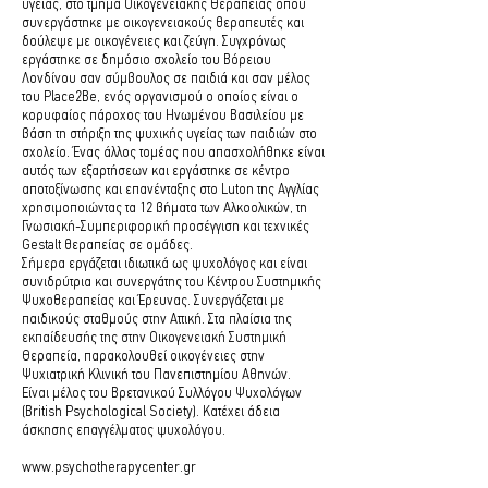
υγείας, στο τμήμα Οικογενειακής Θεραπείας όπου
συνεργάστηκε με οικογενειακούς θεραπευτές και
δούλεψε με οικογένειες και ζεύγη. Συγχρόνως
εργάστηκε σε δημόσιο σχολείο του Βόρειου
Λονδίνου σαν σύμβουλος σε παιδιά και σαν μέλος
του Place2Be, ενός οργανισμού ο οποίος είναι ο
κορυφαίος πάροχος του Ηνωμένου Βασιλείου με
βάση τη στήριξη της ψυχικής υγείας των παιδιών στο
σχολείο. Ένας άλλος τομέας που απασχολήθηκε είναι
αυτός των εξαρτήσεων και εργάστηκε σε κέντρο
αποτοξίνωσης και επανένταξης στο Luton της Αγγλίας
χρησιμοποιώντας τα 12 βήματα των Αλκοολικών, τη
Γνωσιακή-Συμπεριφορική προσέγγιση και τεχνικές
Gestalt θεραπείας σε ομάδες.
Σήμερα εργάζεται ιδιωτικά ως ψυχολόγος και είναι
συνιδρύτρια και συνεργάτης του Κέντρου Συστημικής
Ψυχοθεραπείας και Έρευνας. Συνεργάζεται με
παιδικούς σταθμούς στην Αττική. Στα πλαίσια της
εκπαίδευσής της στην Οικογενειακή Συστημική
Θεραπεία, παρακολουθεί οικογένειες στην
Ψυχιατρική Κλινική του Πανεπιστημίου Αθηνών.
Είναι μέλος του Βρετανικού Συλλόγου Ψυχολόγων
(British Psychological Society). Κατέχει άδεια
άσκησης επαγγέλματος ψυχολόγου.
www.psychotherapycenter.gr