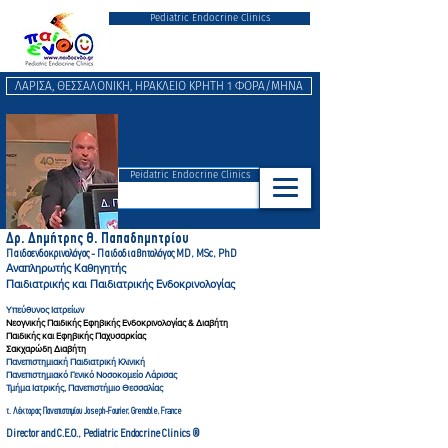
Pediatric Endocrine Clinics
ΛΑΡΙΣΑ, ΘΕΣΣΑΛΟΝΙΚΗ, ΗΡΑΚΛΕΙΟ ΚΡΗΤΗ 1 ΦΟΡΑ/ΜΗΝΑ
Peidatric Endocrine Clinics
Δρ. Δημήτρης Θ. Παπαδημητρ
ίου
Παιδοενδοκρινολόγος - Παιδοδιαβητολόγ
ος MD, MSc, PhD
Αναπληρωτής Καθηγητής
Παιδιατρικής και Παιδιατρικής Ενδοκρινολογίας
Υπεύθυνος Ιατρείων
Νεογνικής Παιδικής Εφηβικής Ενδοκρινολογίας & Διαβήτη
Παιδικής και Εφηβικής Παχυσαρκίας
Σακχαρώδη Διαβήτη
Πανεπιστημιακή Παιδιατρική Κλινική
Πανεπιστημιακό Γενικό Νοσοκομείο Λάρισας
Τμήμα Ιατρικής, Πανεπιστήμιο Θεσσαλίας
τ. Λέκτορας Πανεπιστημίου Joseph-Fourier, Gre
noble, France
Director and C.E.O., Pediatric Endocrine Clinics ®