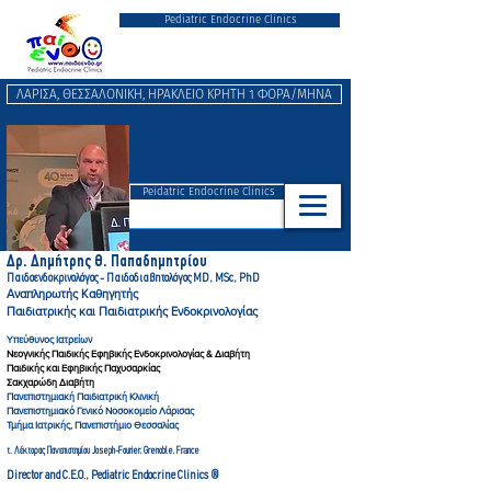
Pediatric Endocrine Clinics
ΛΑΡΙΣΑ, ΘΕΣΣΑΛΟΝΙΚΗ, ΗΡΑΚΛΕΙΟ ΚΡΗΤΗ 1 ΦΟΡΑ/ΜΗΝΑ
Peidatric Endocrine Clinics
Δρ. Δημήτρης Θ. Παπαδημητρ
ίου
Παιδοενδοκρινολόγος - Παιδοδιαβητολόγ
ος MD, MSc, PhD
Αναπληρωτής Καθηγητής
Παιδιατρικής και Παιδιατρικής Ενδοκρινολογίας
Υπεύθυνος Ιατρείων
Νεογνικής Παιδικής Εφηβικής Ενδοκρινολογίας & Διαβήτη
Παιδικής και Εφηβικής Παχυσαρκίας
Σακχαρώδη Διαβήτη
Πανεπιστημιακή Παιδιατρική Κλινική
Πανεπιστημιακό Γενικό Νοσοκομείο Λάρισας
Τμήμα Ιατρικής, Πανεπιστήμιο Θεσσαλίας
τ. Λέκτορας Πανεπιστημίου Joseph-Fourier, Gre
noble, France
Director and C.E.O., Pediatric Endocrine Clinics ®