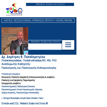
Pediatric Endocrine Clinics
ΛΑΡΙΣΑ, ΘΕΣΣΑΛΟΝΙΚΗ, ΗΡΑΚΛΕΙΟ ΚΡΗΤΗ 1 ΦΟΡΑ/ΜΗΝΑ
Peidatric Endocrine Clinics
Δρ. Δημήτρης Θ. Παπαδημητρ
ίου
Παιδοενδοκρινολόγος - Παιδοδιαβητολόγ
ος MD, MSc, PhD
Αναπληρωτής Καθηγητής
Παιδιατρικής και Παιδιατρικής Ενδοκρινολογίας
Υπεύθυνος Ιατρείων
Νεογνικής Παιδικής Εφηβικής Ενδοκρινολογίας & Διαβήτη
Παιδικής και Εφηβικής Παχυσαρκίας
Σακχαρώδη Διαβήτη
Πανεπιστημιακή Παιδιατρική Κλινική
Πανεπιστημιακό Γενικό Νοσοκομείο Λάρισας
Τμήμα Ιατρικής, Πανεπιστήμιο Θεσσαλίας
τ. Λέκτορας Πανεπιστημίου Joseph-Fourier, Gre
noble, France
Director and C.E.O., Pediatric Endocrine Clinics ®