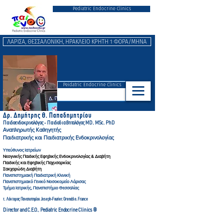
Pediatric Endocrine Clinics
ΛΑΡΙΣΑ, ΘΕΣΣΑΛΟΝΙΚΗ, ΗΡΑΚΛΕΙΟ ΚΡΗΤΗ 1 ΦΟΡΑ/ΜΗΝΑ
Peidatric Endocrine Clinics
Δρ. Δημήτρης Θ. Παπαδημητρ
ίου
Παιδοενδοκρινολόγος - Παιδοδιαβητολόγ
ος MD, MSc, PhD
Αναπληρωτής Καθηγητής
Παιδιατρικής και Παιδιατρικής Ενδοκρινολογίας
Υπεύθυνος Ιατρείων
Νεογνικής Παιδικής Εφηβικής Ενδοκρινολογίας & Διαβήτη
Παιδικής και Εφηβικής Παχυσαρκίας
Σακχαρώδη Διαβήτη
Πανεπιστημιακή Παιδιατρική Κλινική
Πανεπιστημιακό Γενικό Νοσοκομείο Λάρισας
Τμήμα Ιατρικής, Πανεπιστήμιο Θεσσαλίας
τ. Λέκτορας Πανεπιστημίου Joseph-Fourier, Gre
noble, France
Director and C.E.O., Pediatric Endocrine Clinics ®